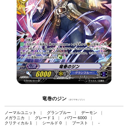
竜巻のジン
（タツマキノジン）
ノーマルユニット
グランブルー
デーモン
メガラニカ
グレード 1
パワー 6000
クリティカル 1
シールド 0
ブースト
-