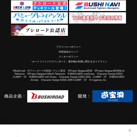
プライバシーポリシー
外部送信ポリシー
クッキーポリシー
「カードファイト!! ヴァンガード」著作物の利用に関するガイドライン
©Bushiroad ©ヴァンガードG2016／テレビ東京 ©Project Vanguard2018 ©Project Vanguard2019/Aichi
Television ©Project Vanguard if/Aichi Television ©VANGUARD overDress Character Design ©2021
CLAMP・ST ©VANGUARD will+Dress Character Design ©2021-2023 CLAMP・ST ©VANGUARD
Divinez Character Design ©2021-2026 CLAMP・ST © Cygames, Inc.
✕