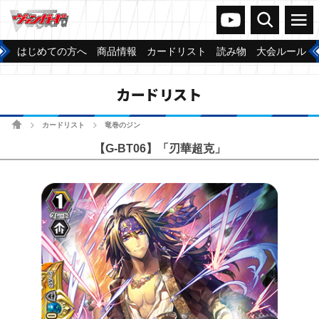
ヴァンガードch
検索
メニュー
はじめての方へ
商品情報
カードリスト
読み物
大会ルール
カードリスト
ホーム
カードリスト
竜巻のジン
>
>
【G-BT06】「刃華超克」