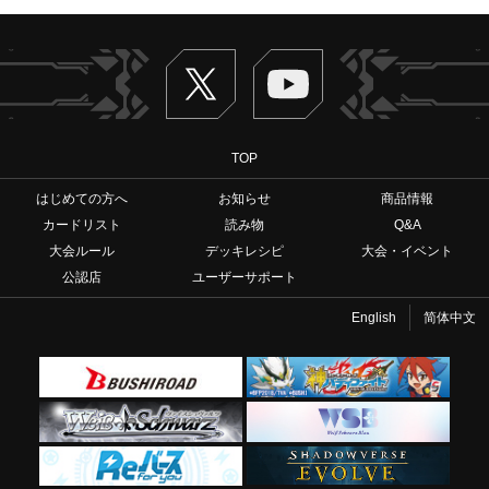
Twitter
ヴァンガードch
TOP
はじめての方へ
お知らせ
商品情報
カードリスト
読み物
Q&A
大会ルール
デッキレシピ
大会・イベント
公認店
ユーザーサポート
English
简体中文