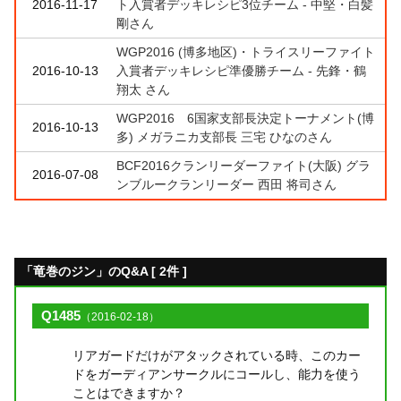
2016-11-17
ト入賞者デッキレシピ3位チーム - 中堅・白髪
剛さん
WGP2016 (博多地区)・トライスリーファイト
2016-10-13
入賞者デッキレシピ準優勝チーム - 先鋒・鶴
翔太 さん
WGP2016 6国家支部長決定トーナメント(博
2016-10-13
多) メガラニカ支部長 三宅 ひなのさん
BCF2016クランリーダーファイト(大阪) グラ
2016-07-08
ンブルークランリーダー 西田 将司さん
「竜巻のジン」のQ&A [ 2件 ]
Q1485
（2016-02-18）
リアガードだけがアタックされている時、このカー
ドをガーディアンサークルにコールし、能力を使う
ことはできますか？