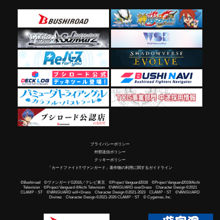
プライバシーポリシー
外部送信ポリシー
クッキーポリシー
「カードファイト!! ヴァンガード」著作物の利用に関するガイドライン
©Bushiroad ©ヴァンガードG2016／テレビ東京 ©Project Vanguard2018 ©Project Vanguard2019/Aichi
Television ©Project Vanguard if/Aichi Television ©VANGUARD overDress Character Design ©2021
CLAMP・ST ©VANGUARD will+Dress Character Design ©2021-2023 CLAMP・ST ©VANGUARD
Divinez Character Design ©2021-2026 CLAMP・ST © Cygames, Inc.