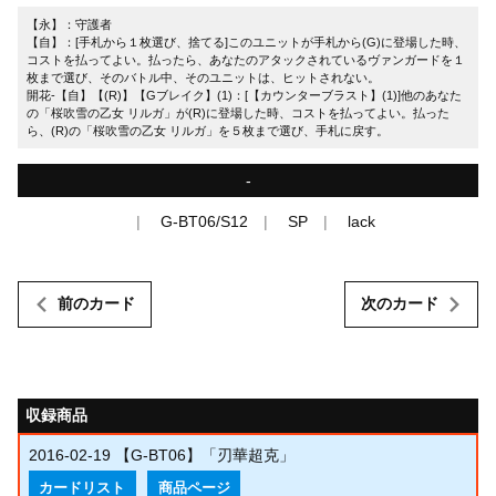
【永】：守護者
【自】：[手札から１枚選び、捨てる]このユニットが手札から(G)に登場した時、
コストを払ってよい。払ったら、あなたのアタックされているヴァンガードを１
枚まで選び、そのバトル中、そのユニットは、ヒットされない。
開花-【自】【(R)】【Gブレイク】(1)：[【カウンターブラスト】(1)]他のあなた
の「桜吹雪の乙女 リルガ」が(R)に登場した時、コストを払ってよい。払った
ら、(R)の「桜吹雪の乙女 リルガ」を５枚まで選び、手札に戻す。
-
G-BT06/S12
SP
lack
前のカード
次のカード
収録商品
2016-02-19
【G-BT06】「刃華超克」
カードリスト
商品ページ