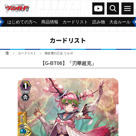
ヴァンガードch
検索
メニュー
はじめての方へ
商品情報
カードリスト
読み物
大会ルール
カードリスト
ホーム
カードリスト
桜吹雪の乙女 リルガ
>
>
【G-BT06】「刃華超克」