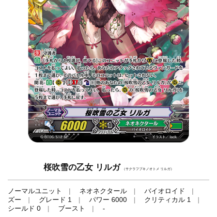
桜吹雪の乙女 リルガ
（サクラフブキノオトメ リルガ）
ノーマルユニット
ネオネクタール
バイオロイド
ズー
グレード 1
パワー 6000
クリティカル 1
シールド 0
ブースト
-