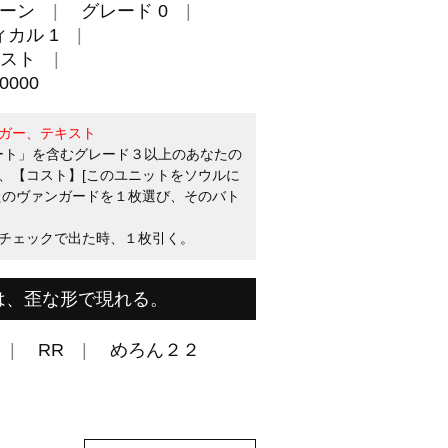
ーン
グレード 0
カル 1
スト
000
ガー、テキスト
ロート」を含むグレード３以上のあなたの
、【コスト】[このユニットをソウルに
たのヴァンガードを１枚選び、そのバト
チェックで出た時、１枚引く。
は、歪な形で現れる。
RR
めろん２２