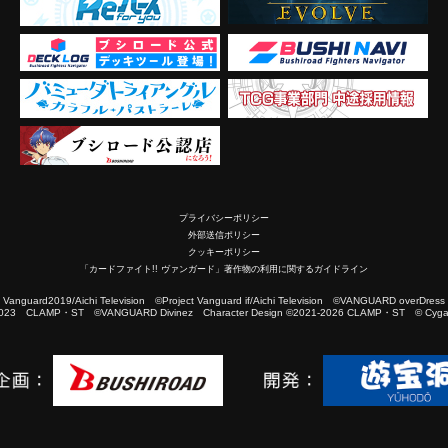
プライバシーポリシー
外部送信ポリシー
クッキーポリシー
「カードファイト!! ヴァンガード」著作物の利用に関するガイドライン
2019/Aichi Television ©Project Vanguard if/Aichi Television ©VANGUARD overDress
023 CLAMP・ST ©VANGUARD Divinez Character Design ©2021-2026 CLAMP・ST © Cygam