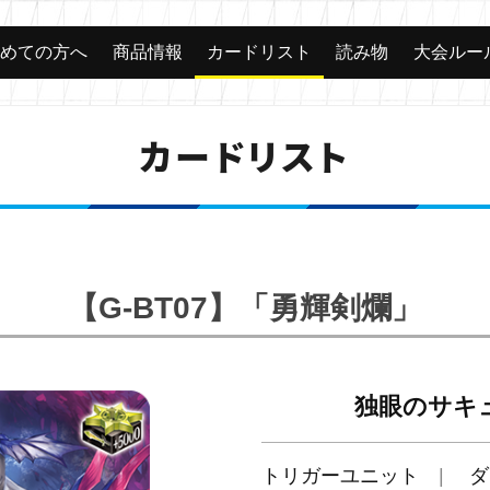
じめての方へ
商品情報
カードリスト
読み物
大会ルー
カードリスト
【G-BT07】「勇輝剣爛」
独眼のサキ
トリガーユニット
ダ