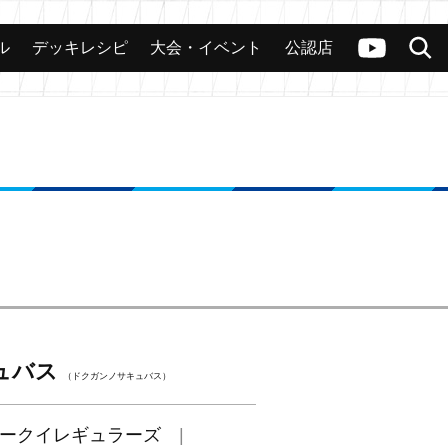
ル
デッキレシピ
大会・イベント
公認店
カード
大会
公認店舗
その他
ヴァンガードch
検索
ュバス
（ドクガンノサキュバス）
ークイレギュラーズ