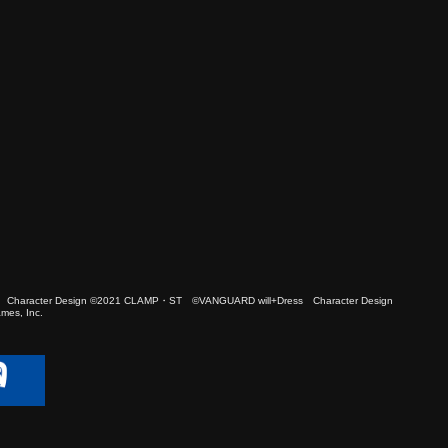
 Character Design ©2021 CLAMP・ST ©VANGUARD will+Dress Character Design
es, Inc.