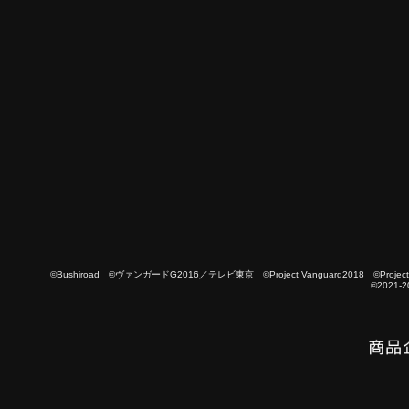
©Bushiroad ©ヴァンガードG2016／テレビ東京 ©Project Vanguard2018 ©Project Vanguard
©2021-2