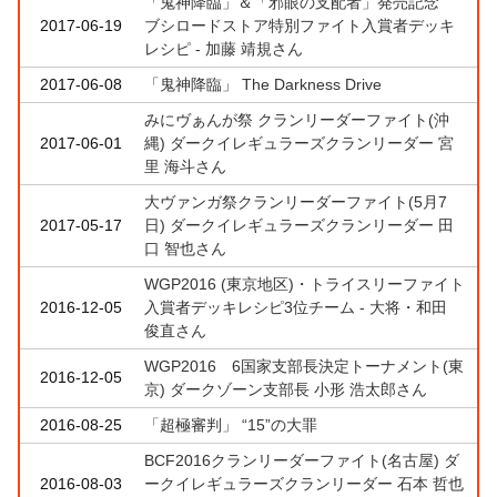
「鬼神降臨」＆「邪眼の支配者」発売記念
2017-06-19
ブシロードストア特別ファイト入賞者デッキ
レシピ - 加藤 靖規さん
2017-06-08
「鬼神降臨」 The Darkness Drive
みにヴぁんが祭 クランリーダーファイト(沖
2017-06-01
縄) ダークイレギュラーズクランリーダー 宮
里 海斗さん
大ヴァンガ祭クランリーダーファイト(5月7
2017-05-17
日) ダークイレギュラーズクランリーダー 田
口 智也さん
WGP2016 (東京地区)・トライスリーファイト
2016-12-05
入賞者デッキレシピ3位チーム - 大将・和田
俊直さん
WGP2016 6国家支部長決定トーナメント(東
2016-12-05
京) ダークゾーン支部長 小形 浩太郎さん
2016-08-25
「超極審判」 “15”の大罪
BCF2016クランリーダーファイト(名古屋) ダ
2016-08-03
ークイレギュラーズクランリーダー 石本 哲也