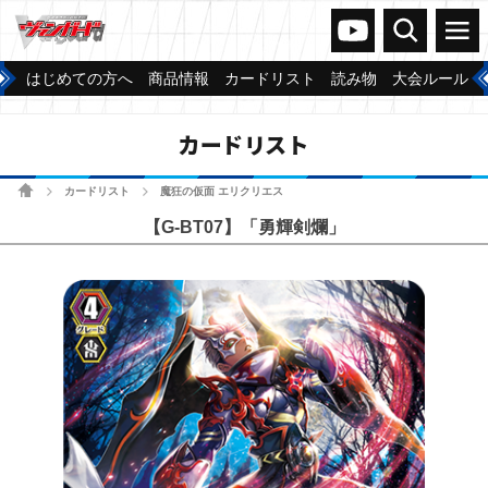
ヴァンガードch
検索
メニュー
はじめての方へ
商品情報
カードリスト
読み物
大会ルール
カードリスト
ホーム
カードリスト
魔狂の仮面 エリクリエス
>
>
【G-BT07】「勇輝剣爛」