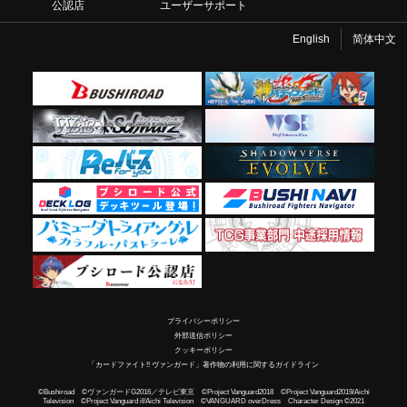
公認店
ユーザーサポート
English
简体中文
プライバシーポリシー
外部送信ポリシー
クッキーポリシー
「カードファイト!! ヴァンガード」著作物の利用に関するガイドライン
©Bushiroad ©ヴァンガードG2016／テレビ東京 ©Project Vanguard2018 ©Project Vanguard2019/Aichi
Television ©Project Vanguard if/Aichi Television ©VANGUARD overDress Character Design ©2021