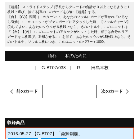
【超越】-ストライドステップ-[手札からグレードの合計が３以上になるように１
枚以上選び、捨てる]裏のこのカードを(V)に【超越】する。
【自】【(V)】深闇（このターン中、あなたのソウルにカードが置かれているな
ら有効）：このユニットがヴァンガードにアタックした時、【ソウルチャージ】
(2)してよい。あなたのソウルが６枚以上なら、そのバトル中、このユニットは
『【自】【(V)】：このユニットのアタックがヒットした時、相手は自分のリア
ガードを１枚選び、退却させる。』を得て、あなたのソウルが15枚以上なら、そ
のバトル中、ソウル１枚につき、このユニットのパワー＋1000。
踊れ……私のために！
G-BT07/038
R
田島幸枝
前のカード
次のカード
収録商品
2016-05-27
【G-BT07】「勇輝剣爛」