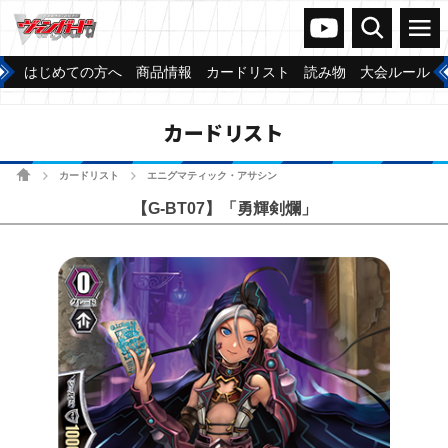
ヴァンガードch
検索
メニュー
はじめての方へ
商品情報
カードリスト
読み物
大会ルール
カードリスト
ホーム
カードリスト
エニグマティック・アサシン
>
>
【G-BT07】「勇輝剣爛」