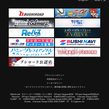
プライバシーポリシー
外部送信ポリシー
クッキーポリシー
「カードファイト!! ヴァンガード」著作物の利用に関するガイドライン
©Bushiroad ©ヴァンガードG2016／テレビ東京 ©Project Vanguard2018 ©Project Vanguard2019/Aichi
Television ©Project Vanguard if/Aichi Television ©VANGUARD overDress Character Design ©2021
CLAMP・ST ©VANGUARD will+Dress Character Design ©2021-2023 CLAMP・ST ©VANGUARD
Divinez Character Design ©2021-2026 CLAMP・ST © Cygames, Inc.