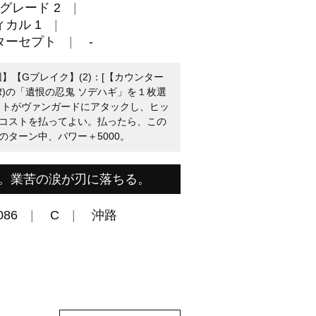
グレード 2
カル 1
ターセプト
-
回】【Gブレイク】(2)：[【カウンター
(R)の「遺恨の忍鬼 ソデハギ」を１枚選
ットがヴァンガードにアタックし、ヒッ
コストを払ってよい。払ったら、この
ターン中、パワー＋5000。
。業苦の涙が刃に落ちる。
086
C
沖路