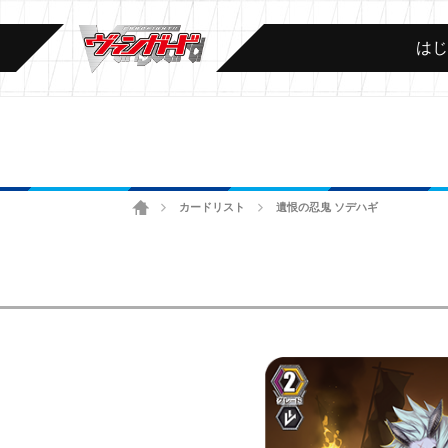
は
ホーム
カードリスト
遺恨の忍鬼 ソデハギ
>
>