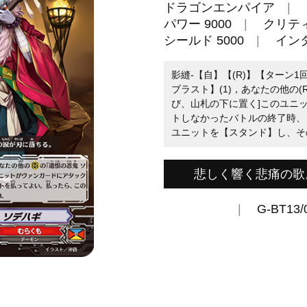
ドラゴンエンパイア
パワー 9000
クリティ
シールド 5000
イン
影縫-【自】【(R)】【ターン1
ブラスト】(1)，あなたの他の
び、山札の下に置く]このユニ
トしなかったバトルの終了時、
ユニットを【スタンド】し、その
悲しく響く悲痛の歌
G-BT13/