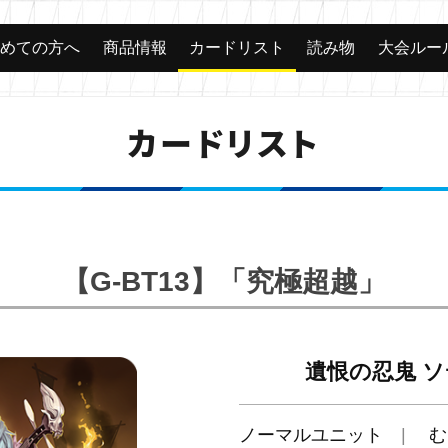
じめての方へ
商品情報
カードリスト
読み物
大会ルー
カードリスト
【G-BT13】「究極超越」
遺恨の忍鬼 
ノーマルユニット
む