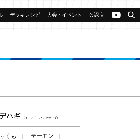
ル
デッキレシピ
大会・イベント
公認店
カード
大会
公認店舗
その他
ヴァンガードch
検索
ソデハギ
（イコンノニンキ ソデハギ）
らくも
デーモン