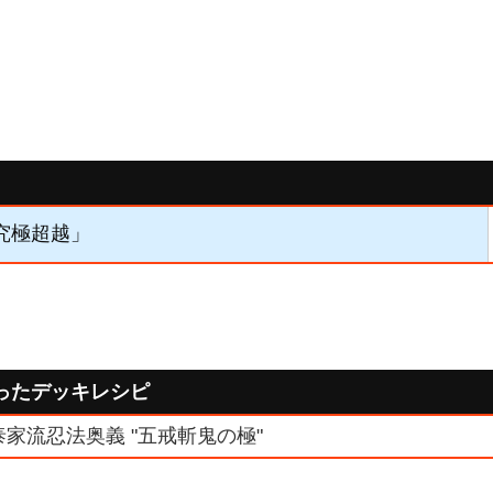
「究極超越」
ったデッキレシピ
泰家流忍法奥義 "五戒斬鬼の極"