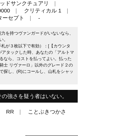
ッドサンクチュアリ
000
クリティカル 1
ターセプト
-
敢能力を持つヴァンガードがいないなら、
い。
手札が３枚以下で有効）：[【カウンタ
トがアタックした時、あなたの「アルトマ
るなら、コストを払ってよい。払った
騎士 リヴァーロ」以外のグレード２の
で探し、(R)にコールし、山札をシャッ
その強さを疑う者はいない。
RR
ことぶきつかさ