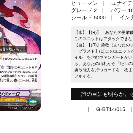
ヒューマン
ユナイテ
グレード 2
パワー 10
シールド 5000
イン
【永】【(R)】：あなたの勇
このユニットはアタックできな
【自】【(R)】勇敢（あなたの
ーブラスト】(1)]このユニッ
イル」を含むヴァンガードがい
ら、あなたの山札から「絶世の
勇敢能力を持つカードを１枚ま
フルする。
誰の目にも明らか。
G-BT14/015