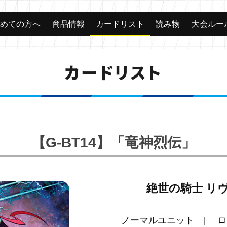
じめての方へ
商品情報
カードリスト
読み物
大会ルー
カードリスト
【G-BT14】「竜神烈伝」
絶世の騎士 リ
ノーマルユニット
ロ