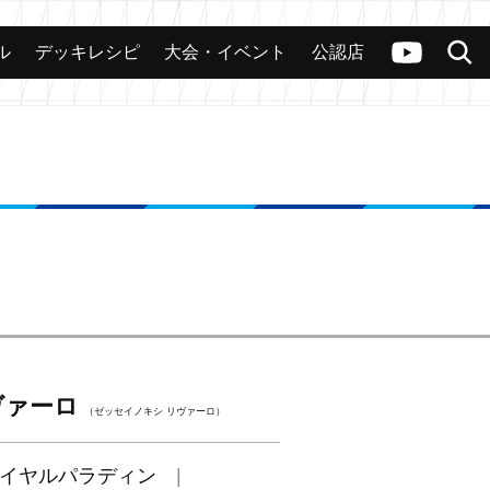
ル
デッキレシピ
大会・イベント
公認店
カード
大会
公認店舗
その他
ヴァンガードch
検索
ヴァーロ
（ゼッセイノキシ リヴァーロ）
イヤルパラディン