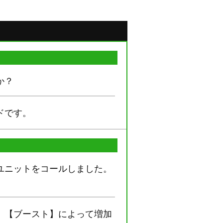
か？
ドです。
ユニットをコールしました。
、【ブースト】によって増加