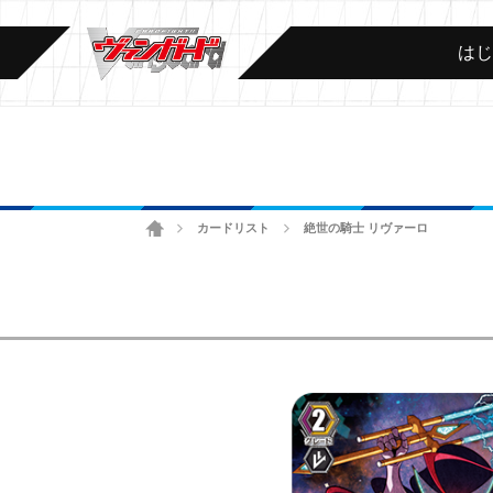
は
ホーム
カードリスト
絶世の騎士 リヴァーロ
>
>