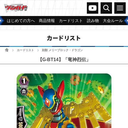
ヴァンガードch
検索
メニュー
はじめての方へ
商品情報
カードリスト
読み物
大会ルール
カードリスト
ホーム
カードリスト
刻獣 メリーブロック・ドラゴン
>
>
【G-BT14】「竜神烈伝」