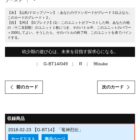
【永】【山札/ドロップゾーン】：あなたのヴァンガードがグレード３以上なら、
このカードのグレード＋２。
【自】【(R)】【Gブレイク】(1)：このユニットがブーストした時、あなたの他
の〈十二支刻獣〉のユニット１枚につき、そのバトル中、このユニットのパワー
＋2000してよい。そうしたら、そのバトルの終了時、このユニットを表でバイン
ドする。
幼少期の遊び心は、未来を目指す探求心になる。
G-BT14/049
R
96suke
前のカード
次のカード
収録商品
2018-02-23
【G-BT14】「竜神烈伝」
カードリスト
商品ページ