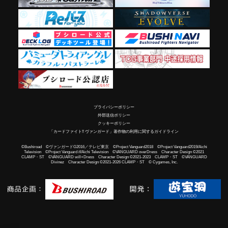
プライバシーポリシー
外部送信ポリシー
クッキーポリシー
「カードファイト!! ヴァンガード」著作物の利用に関するガイドライン
©Bushiroad ©ヴァンガードG2016／テレビ東京 ©Project Vanguard2018 ©Project Vanguard2019/Aichi
Television ©Project Vanguard if/Aichi Television ©VANGUARD overDress Character Design ©2021
CLAMP・ST ©VANGUARD will+Dress Character Design ©2021-2023 CLAMP・ST ©VANGUARD
Divinez Character Design ©2021-2026 CLAMP・ST © Cygames, Inc.