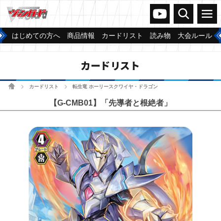
ヴァンガードch
検索
メニュー
はじめての方へ
商品情報
カードリスト
読み物
大会ルール
カードリスト
ホーム
カードリスト
転生竜 ホーリースクワイヤ・ドラゴン
>
>
【G-CMB01】「先導者と根絶者」