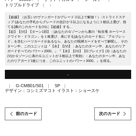
トリプルドライブ
-
【超越】（お互いのヴァンガードがグレード３以上で解放！）-ストライドステ
ップ-[あなたの手札からグレードの合計が３以上になるように１枚以上選び、捨
てる]裏のこのカードを(V)に【超越】する。
【起】【(V)】【ターン1回】：[あなたのＧゾーンから裏の「転生竜 ホーリース
クワイヤ・ドラゴン」を１枚選び、表にする]あなたのカード名に「アルフレッ
ド」を含むハーツカードがあるなら、あなたの呪縛カードをすべて解呪し、その
ターン中、このユニットは『【永】【(V)】：あなたのターン中、あなたのリア
ガードすべてのパワー＋2000。』『【永】【(V)】【Gブレイク】(3)（あなたの
(V)かＧゾーンに表のＧユニットが３枚以上で有効）：あなたのターン中、あな
たのリアガード1枚につき、このユニットのパワー＋3000。』を得る。
-
G-CMB01/S01
SP
デザイン：コシミズマコト イラスト：ショースケ
前のカード
次のカード