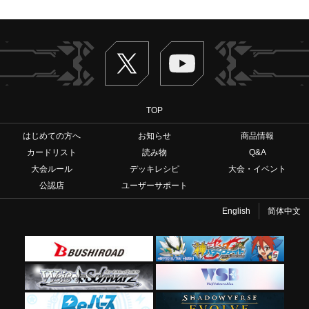
Twitter
ヴァンガードch
TOP
はじめての方へ
お知らせ
商品情報
カードリスト
読み物
Q&A
大会ルール
デッキレシピ
大会・イベント
公認店
ユーザーサポート
English
简体中文