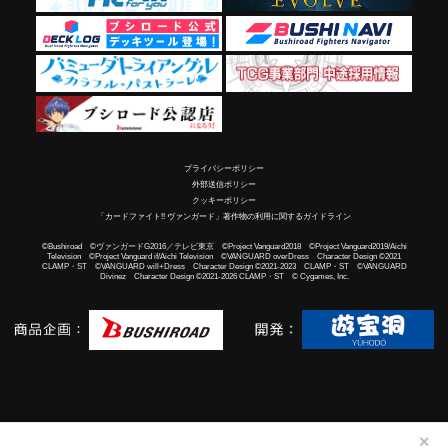
プライバシーポリシー
外部送信ポリシー
クッキーポリシー
「カードファイト!! ヴァンガード」著作物の利用に関するガイドライン
©Bushiroad ©ヴァンガードG2016／テレビ東京 ©Project Vanguard2018 ©Project Vanguard2019/Aichi
Television ©Project Vanguard if/Aichi Television ©VANGUARD overDress Character Design ©2021
CLAMP・ST ©VANGUARD will+Dress Character Design ©2021-2023 CLAMP・ST ©VANGUARD
Divinez Character Design ©2021-2026 CLAMP・ST © Cygames, Inc.
✕