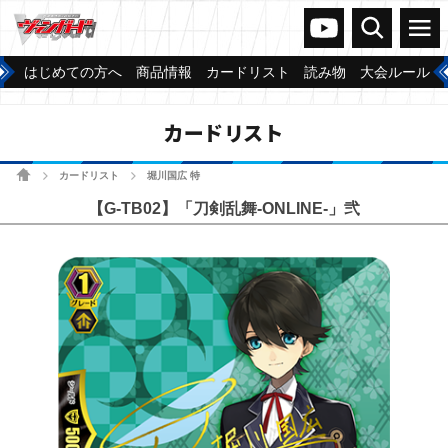
ヴァンガードch
検索
メニュー
はじめての方へ
商品情報
カードリスト
読み物
大会ルール
カードリスト
ホーム
カードリスト
堀川国広 特
>
>
【G-TB02】「刀剣乱舞-ONLINE-」弐