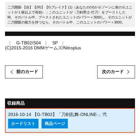
二刀開眼-【自】【(R)】【Gブレイク】(1)（あなたの(V)かＧゾーンに表のＧユニ
ットが１枚以上で有効）：このユニットが〈刀剣男士-打刀〉をブーストした
時、そのバトル中、ブーストされたユニットのパワー＋3000し、そのユニットが
二刀開眼の能力を持つなら、そのバトル中、このユニットのパワー＋3000。
G-TB02/S04
SP
(C)2015-2016 DMMゲームズ/Nitroplus
前のカード
次のカード
収録商品
2016-10-14
【G-TB02】「刀剣乱舞-ONLINE-」弐
カードリスト
商品ページ