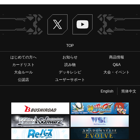
Twitter
ヴァンガードch
TOP
はじめての方へ
お知らせ
商品情報
カードリスト
読み物
Q&A
大会ルール
デッキレシピ
大会・イベント
公認店
ユーザーサポート
English
简体中文