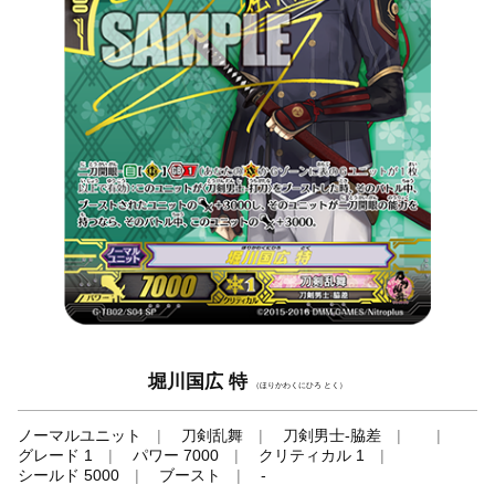
堀川国広 特
（ほりかわくにひろ とく）
ノーマルユニット
刀剣乱舞
刀剣男士-脇差
グレード 1
パワー 7000
クリティカル 1
シールド 5000
ブースト
-