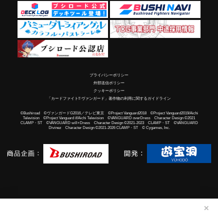
プライバシーポリシー
外部送信ポリシー
クッキーポリシー
「カードファイト!! ヴァンガード」著作物の利用に関するガイドライン
©Bushiroad ©ヴァンガードG2016／テレビ東京 ©Project Vanguard2018 ©Project Vanguard2019/Aichi
Television ©Project Vanguard if/Aichi Television ©VANGUARD overDress Character Design ©2021
CLAMP・ST ©VANGUARD will+Dress Character Design ©2021-2023 CLAMP・ST ©VANGUARD
Divinez Character Design ©2021-2026 CLAMP・ST © Cygames, Inc.
✕