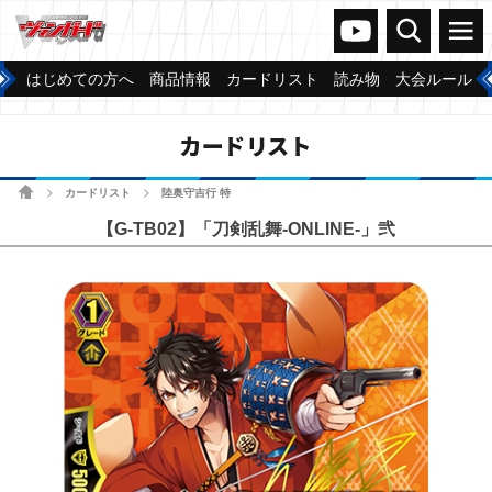
ヴァンガードch
検索
メニュー
はじめての方へ
商品情報
カードリスト
読み物
大会ルール
カードリスト
ホーム
カードリスト
陸奥守吉行 特
>
>
【G-TB02】「刀剣乱舞-ONLINE-」弐