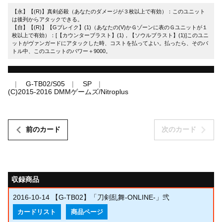
【永】【(R)】真剣必殺（あなたのダメージが３枚以上で有効）：このユニット
は後列からアタックできる。
【自】【(R)】【Gブレイク】(1)（あなたの(V)かＧゾーンに表のＧユニットが１
枚以上で有効）：[【カウンターブラスト】(1)，【ソウルブラスト】(1)]このユニ
ットがヴァンガードにアタックした時、コストを払ってよい。払ったら、そのバ
トル中、このユニットのパワー＋9000。
G-TB02/S05
SP
(C)2015-2016 DMMゲームズ/Nitroplus
前のカード
次のカード
収録商品
2016-10-14
【G-TB02】「刀剣乱舞-ONLINE-」弐
カードリスト
商品ページ