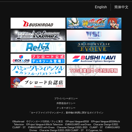
English
简体中文
プライバシーポリシー
外部送信ポリシー
クッキーポリシー
「カードファイト!! ヴァンガード」著作物の利用に関するガイドライン
©Bushiroad ©ヴァンガードG2016／テレビ東京 ©Project Vanguard2018 ©Project Vanguard2019/Aichi
Television ©Project Vanguard if/Aichi Television ©VANGUARD overDress Character Design ©2021
CLAMP・ST ©VANGUARD will+Dress Character Design ©2021-2023 CLAMP・ST ©VANGUARD
Divinez Character Design ©2021-2026 CLAMP・ST © Cygames, Inc.