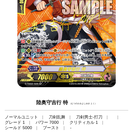
陸奥守吉行 特
（むつのかみよしゆき とく）
ノーマルユニット
刀剣乱舞
刀剣男士-打刀
グレード 1
パワー 7000
クリティカル 1
シールド 5000
ブースト
-