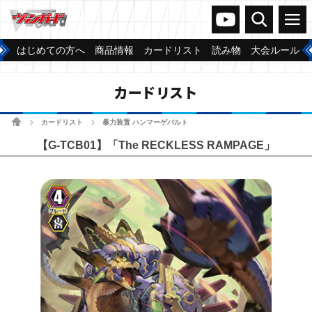
ヴァンガードch
検索
メニュー
はじめての方へ
商品情報
カードリスト
読み物
大会ルール
カードリスト
ホーム
カードリスト
暴力装置 ハンマーゲバルト
>
>
【G-TCB01】「The RECKLESS RAMPAGE」