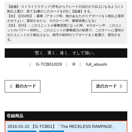
【超越】-ストライドステップ-[手札からグレードの合計が３以上になるように１
枚以上選び、捨てる]裏のこのカードを(V)に【超越】する。
【自】【(V)/(R)】：暴喰（アタック時、他のあなたのリアガードを１枚以上退却
させてよい。退却させたら、そのターン中、暴喰状態になる）
【自】【(V)】：このユニットが暴喰状態になった時、そのターン中、このユニ
ットのパワー＋3000し、このユニットの暴喰能力の効果で、このターンに退却さ
せたユニットが２枚以上なら、相手の前列のリアガードを１枚選び、退却させ
る。
堅く、重く、速く、そして強い。
G-TCB01/029
R
full_atsushi
前のカード
次のカード
収録商品
2016-01-22
【G-TCB01】「The RECKLESS RAMPAGE」