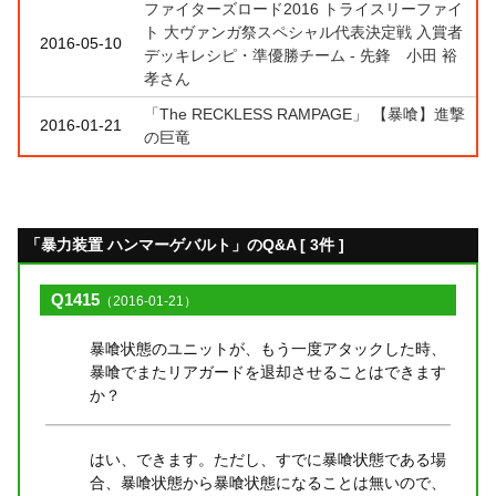
ファイターズロード2016 トライスリーファイ
ト 大ヴァンガ祭スペシャル代表決定戦 入賞者
2016-05-10
デッキレシピ・準優勝チーム - 先鋒 小田 裕
孝さん
「The RECKLESS RAMPAGE」 【暴喰】進撃
2016-01-21
の巨竜
「暴力装置 ハンマーゲバルト」のQ&A [ 3件 ]
Q1415
（2016-01-21）
暴喰状態のユニットが、もう一度アタックした時、
暴喰でまたリアガードを退却させることはできます
か？
はい、できます。ただし、すでに暴喰状態である場
合、暴喰状態から暴喰状態になることは無いので、