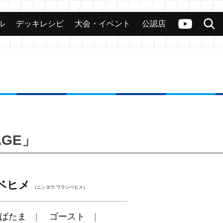
ル
デッキレシピ
大会・イベント
公認店
カード
大会
公認店舗
その他
ヴァンガードch
検索
AGE」
ベヒメ
（ニンヨウ ワラシベヒメ）
ばたま
ゴースト