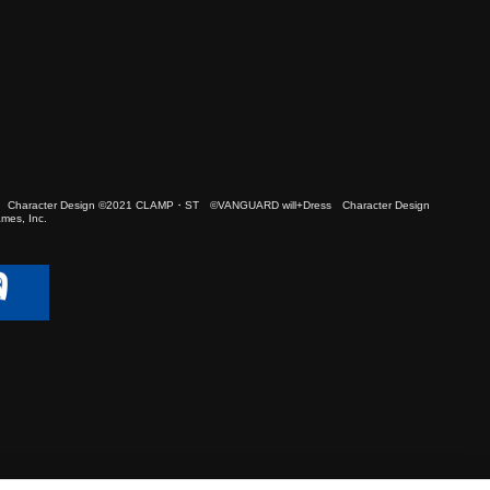
 Character Design ©2021 CLAMP・ST ©VANGUARD will+Dress Character Design
es, Inc.