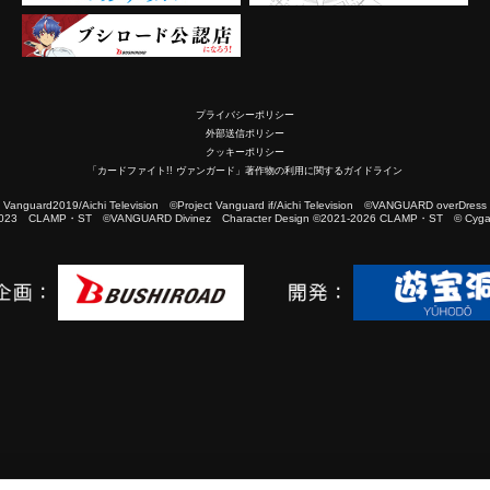
プライバシーポリシー
外部送信ポリシー
クッキーポリシー
「カードファイト!! ヴァンガード」著作物の利用に関するガイドライン
2019/Aichi Television ©Project Vanguard if/Aichi Television ©VANGUARD overDress
023 CLAMP・ST ©VANGUARD Divinez Character Design ©2021-2026 CLAMP・ST © Cygam