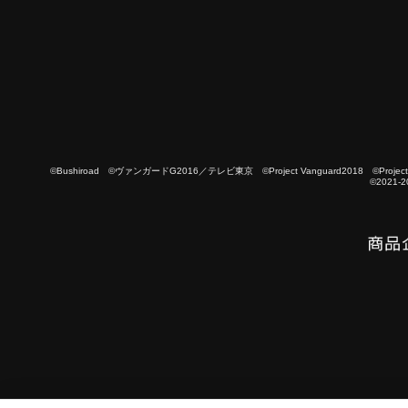
©Bushiroad ©ヴァンガードG2016／テレビ東京 ©Project Vanguard2018 ©Project Vanguard
©2021-2