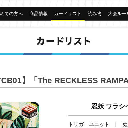
じめての方へ
商品情報
カードリスト
読み物
大会ルー
カードリスト
TCB01】「The RECKLESS RAMP
忍妖 ワラシ
トリガーユニット
ぬ