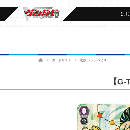
は
ホーム
カードリスト
忍妖 ワラシベヒメ
>
>
【G-