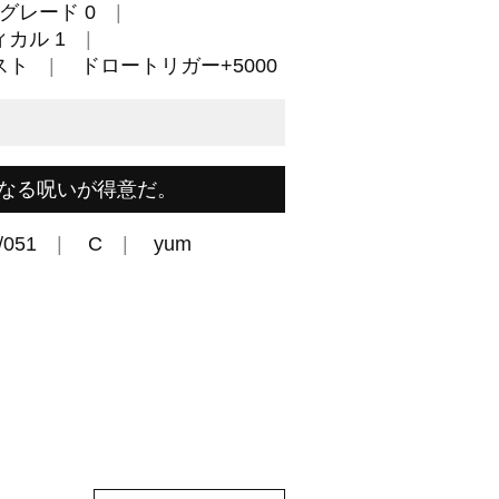
グレード 0
カル 1
スト
ドロートリガー+5000
なる呪いが得意だ。
/051
C
yum