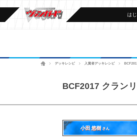
は
ホーム
デッキレシピ
入賞者デッキレシピ
BCF2
>
>
>
BCF2017 クラ
小田 悠樹
さん