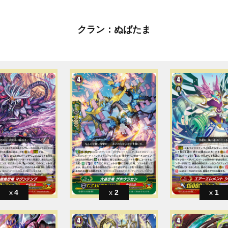
クラン：ぬばたま
4
2
1