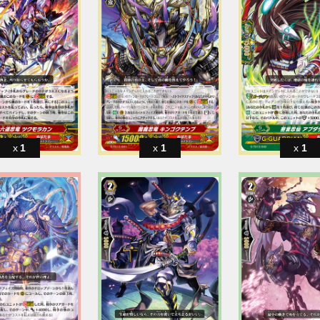
1
1
1