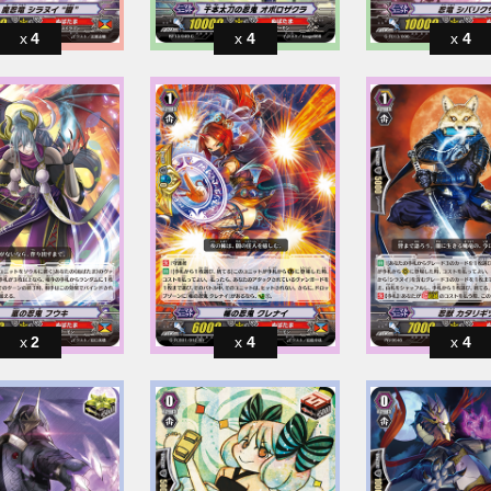
4
4
4
2
4
4