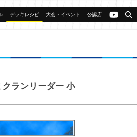
ル
デッキレシピ
大会・イベント
公認店
カード
大会
公認店舗
その他
ヴァンガードch
検索
たまクランリーダー 小