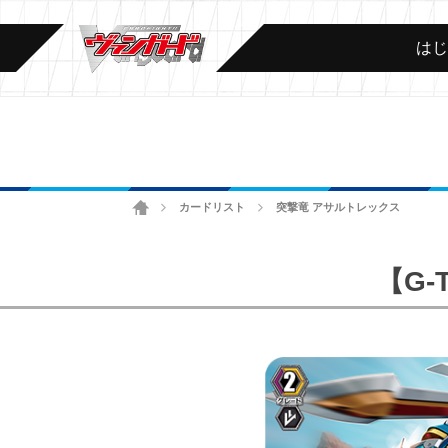
は
ホーム
カードリスト
突撃竜 アサルトレックス
>
>
【G-