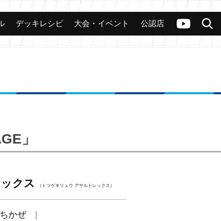
ル
デッキレシピ
大会・イベント
公認店
カード
大会
公認店舗
その他
ヴァンガードch
検索
AGE」
レックス
（トツゲキリュウ アサルトレックス）
ちかぜ