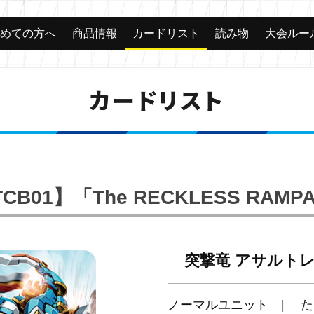
じめての方へ
商品情報
カードリスト
読み物
大会ルー
カードリスト
TCB01】「The RECKLESS RAMP
突撃竜 アサルト
ノーマルユニット
た