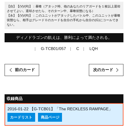
【自】【(V)/(R)】：暴喰（アタック時、他のあなたのリアガードを１枚以上退却
させてよい。退却させたら、そのターン中、暴喰状態になる）
【永】【(V)/(R)】：このユニットがアタックしたバトル中、このユニットが暴喰
状態なら、相手はグレード０のカードを自分の手札から自分の(G)にコールでき
ない。
ディノドラゴンの飢えは、勝利によって満たされる。
G-TCB01/057
C
LQH
前のカード
次のカード
収録商品
2016-01-22
【G-TCB01】「The RECKLESS RAMPAGE」
カードリスト
商品ページ