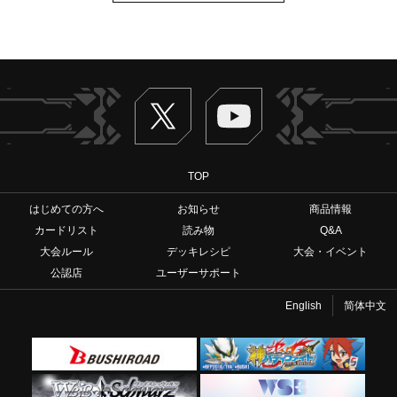
Twitter
ヴァンガードch
TOP
はじめての方へ
お知らせ
商品情報
カードリスト
読み物
Q&A
大会ルール
デッキレシピ
大会・イベント
公認店
ユーザーサポート
English
简体中文