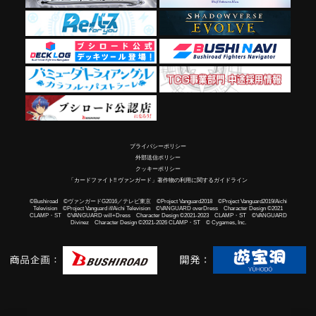
プライバシーポリシー
外部送信ポリシー
クッキーポリシー
「カードファイト!! ヴァンガード」著作物の利用に関するガイドライン
©Bushiroad ©ヴァンガードG2016／テレビ東京 ©Project Vanguard2018 ©Project Vanguard2019/Aichi
Television ©Project Vanguard if/Aichi Television ©VANGUARD overDress Character Design ©2021
CLAMP・ST ©VANGUARD will+Dress Character Design ©2021-2023 CLAMP・ST ©VANGUARD
Divinez Character Design ©2021-2026 CLAMP・ST © Cygames, Inc.