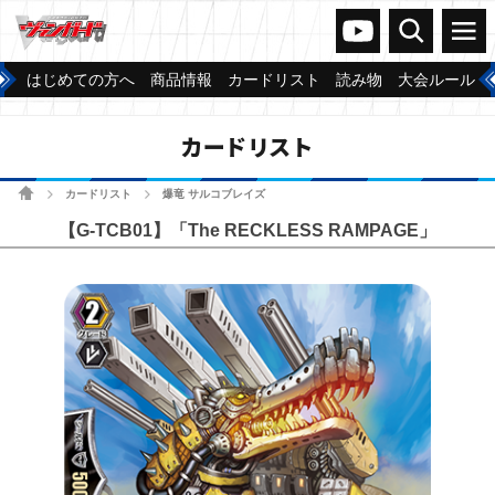
ヴァンガードch
検索
メニュー
はじめての方へ
商品情報
カードリスト
読み物
大会ルール
カードリスト
ホーム
カードリスト
爆竜 サルコブレイズ
>
>
【G-TCB01】「The RECKLESS RAMPAGE」