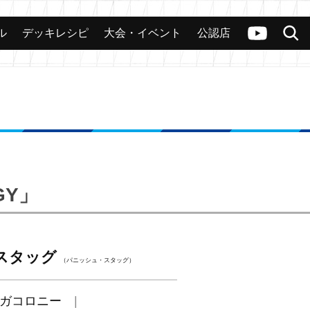
ル
デッキレシピ
大会・イベント
公認店
カード
大会
公認店舗
その他
ヴァンガードch
検索
GY」
スタッグ
（パニッシュ・スタッグ）
ガコロニー