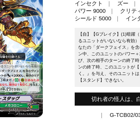
インセクト
ズー
パワー 9000
クリティ
シールド 5000
イン
【自】【Gブレイク】(1)暗躍
るユニットがいないなら有効）
なたの「ダークフェイス」を含
ン中、このユニットのパワー＋
び、次の相手のターンの終了時
ンの終了時、このユニットが【
く。』を与え、そのユニットは
【スタンド】できない。
切れ者の怪人は、
G-TCB02/0