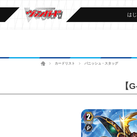
は
ホーム
カードリスト
パニッシュ・スタッグ
>
>
【G