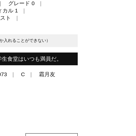
グレード 0
カル 1
スト
か入れることができない）
学生食堂はいつも満員だ。
073
C
霜月友