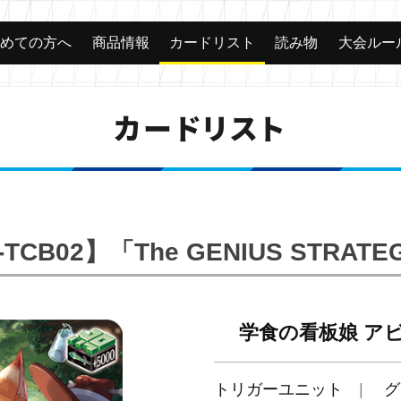
じめての方へ
商品情報
カードリスト
読み物
大会ルー
カードリスト
-TCB02】「The GENIUS STRATE
学食の看板娘 ア
トリガーユニット
グ