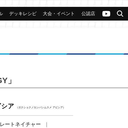
ル
デッキレシピ
大会・イベント
公認店
カード
大会
公認店舗
その他
ヴァンガードch
検索
GY」
ビシア
（ガクショクノカンバンムスメ アビシア）
レートネイチャー