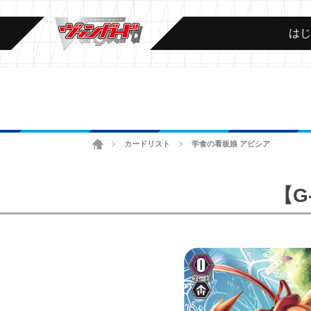
は
ホーム
カードリスト
学食の看板娘 アビシア
>
>
【G