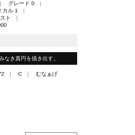
グレード 0
カル 1
スト
00
みなき真円を描き出す。
72
C
むなぁげ