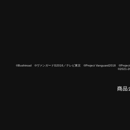
©Bushiroad ©ヴァンガードG2016／テレビ東京 ©Project Vanguard2018 ©Project Vanguard
©2021-2