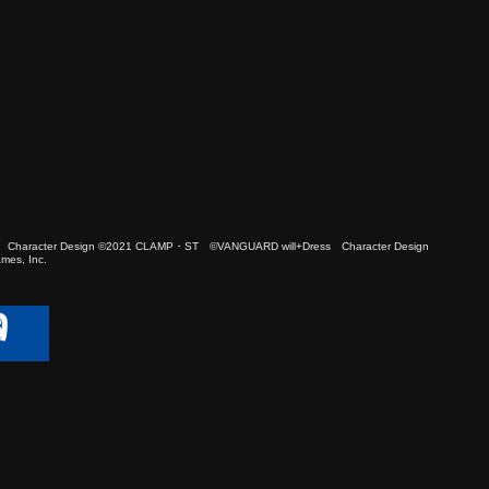
 Character Design ©2021 CLAMP・ST ©VANGUARD will+Dress Character Design
es, Inc.