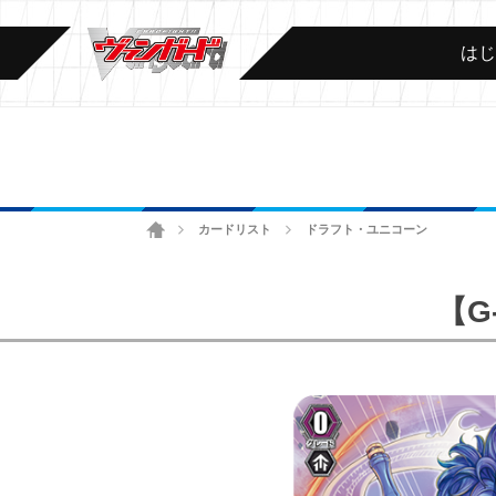
は
ホーム
カードリスト
ドラフト・ユニコーン
>
>
【G