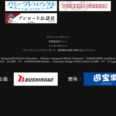
プライバシーポリシー
外部送信ポリシー
クッキーポリシー
「カードファイト!! ヴァンガード」著作物の利用に関するガイドライン
2019/Aichi Television ©Project Vanguard if/Aichi Television ©VANGUARD overDress
023 CLAMP・ST ©VANGUARD Divinez Character Design ©2021-2026 CLAMP・ST © Cygam