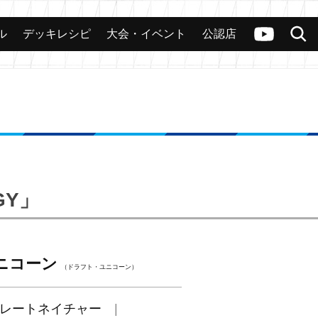
ル
デッキレシピ
大会・イベント
公認店
カード
大会
公認店舗
その他
ヴァンガードch
検索
GY」
ニコーン
（ドラフト・ユニコーン）
レートネイチャー