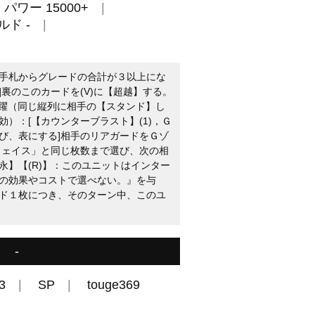
パワー 15000+
ルド -
[手札からグレードの合計が３以上にな
裏のこのカードを(V)に【超越】する。
暗躍（同じ縦列に相手の【スタンド】し
）：[【カウンターブラスト】(1)，Ｇ
び、表にする]相手のリアガードをＧゾ
フェイス」と同じ枚数まで選び、次の相
永】【(R)】：このユニットはインター
の効果やコストで選べない。』を与
ド１枚につき、そのターン中、このユ
-
3
SP
touge369