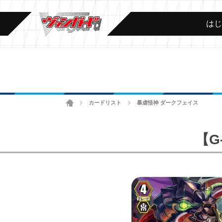
は
ホーム
カードリスト
暴虐怪神 ダークフェイス
>
>
【G