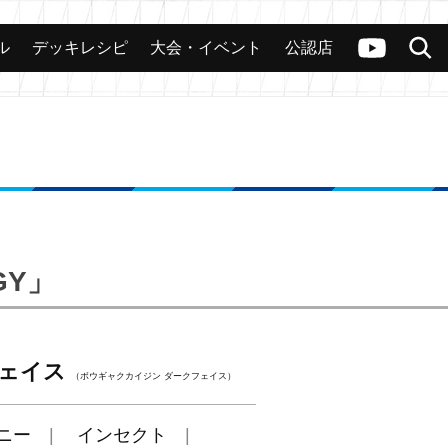
ル
デッキレシピ
大会・イベント
公認店
カード
大会
公認店舗
その他
ヴァンガードch
検索
GY」
フェイス
（ボウギャクカイジン ダークフェイス）
ニー
インセクト