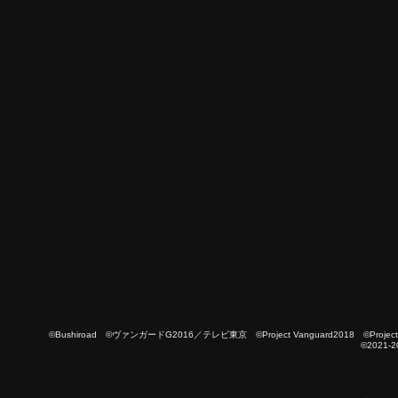
©Bushiroad ©ヴァンガードG2016／テレビ東京 ©Project Vanguard2018 ©Project Vanguard
©2021-2