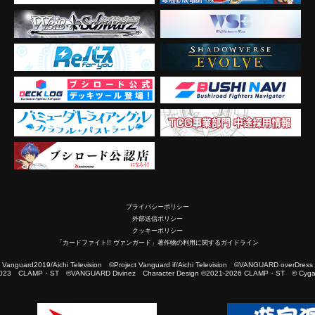
プライバシーポリシー
外部送信ポリシー
クッキーポリシー
「カードファイト!! ヴァンガード」著作物の利用に関するガイドライン
2019/Aichi Television ©Project Vanguard if/Aichi Television ©VANGUARD overDress
023 CLAMP・ST ©VANGUARD Divinez Character Design ©2021-2026 CLAMP・ST © Cygam