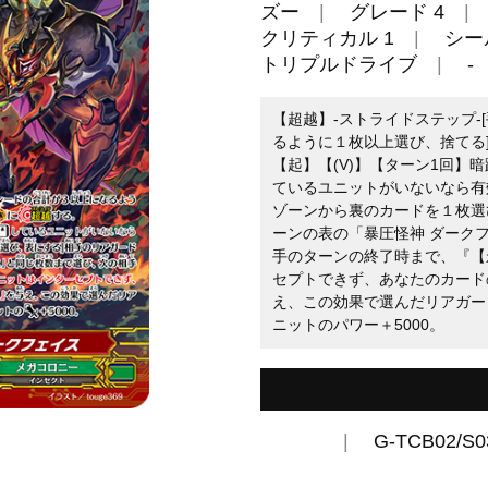
ズー
グレード 4
クリティカル 1
シー
トリプルドライブ
-
【超越】-ストライドステップ-
るように１枚以上選び、捨てる]
【起】【(V)】【ターン1回】
ているユニットがいないなら有効
ゾーンから裏のカードを１枚選
ーンの表の「暴圧怪神 ダーク
手のターンの終了時まで、『【
セプトできず、あなたのカード
え、この効果で選んだリアガー
ニットのパワー＋5000。
G-TCB02/S0