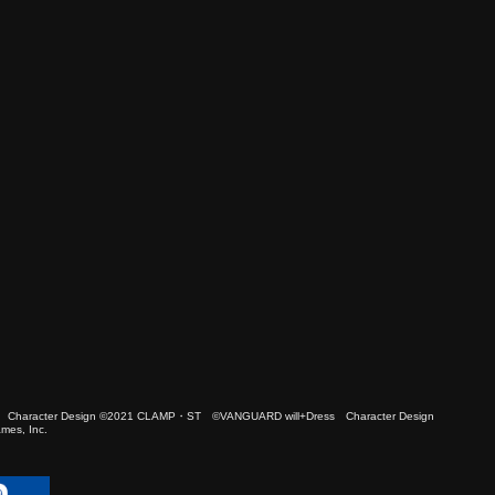
 Character Design ©2021 CLAMP・ST ©VANGUARD will+Dress Character Design
es, Inc.