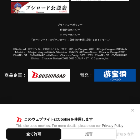
プライバシーポリシー
外部送信ポリシー
クッキーポリシー
「カードファイト!! ヴァンガード」著作物の利用に関するガイドライン
©Bushiroad ©ヴァンガードG2016／テレビ東京 ©Project Vanguard2018 ©Project Vanguard2019/Aichi
Television ©Project Vanguard if/Aichi Television ©VANGUARD overDress Character Design ©2021
CLAMP・ST ©VANGUARD will+Dress Character Design ©2021-2023 CLAMP・ST ©VANGUARD
Divinez Character Design ©2021-2026 CLAMP・ST © Cygames, Inc.
✕
このウェブサイトはCookieを使用します
This site uses cookies. For more details, please see our
Privacy Policy
.
全て許可
拒否
詳細を表示