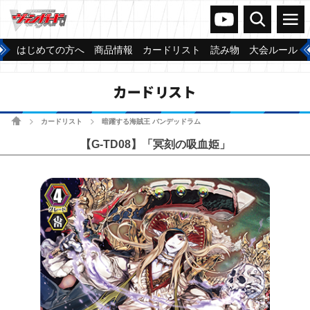
ヴァンガードch
検索
メニュー
はじめての方へ
商品情報
カードリスト
読み物
大会ルール
カードリスト
ホーム
カードリスト
暗躍する海賊王 バンデッドラム
>
>
【G-TD08】「冥刻の吸血姫」