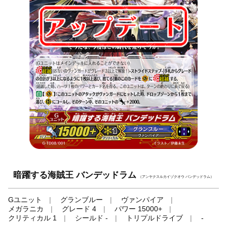
暗躍する海賊王 バンデッドラム
（アンヤクスルカイゾクオウ バンデッドラム）
Gユニット
グランブルー
ヴァンパイア
メガラニカ
グレード 4
パワー 15000+
クリティカル 1
シールド -
トリプルドライブ
-