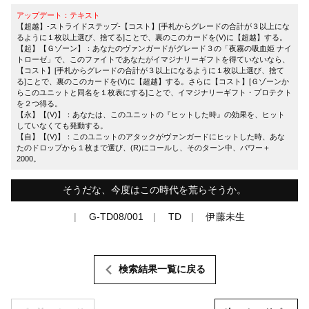
アップデート：テキスト
【超越】-ストライドステップ-【コスト】[手札からグレードの合計が３以上にな
るように１枚以上選び、捨てる]ことで、裏のこのカードを(V)に【超越】する。
【起】【Ｇゾーン】：あなたのヴァンガードがグレード３の「夜霧の吸血姫 ナイ
トローゼ」で、このファイトであなたがイマジナリーギフトを得ていないなら、
【コスト】[手札からグレードの合計が３以上になるように１枚以上選び、捨て
る]ことで、裏のこのカードを(V)に【超越】する。さらに【コスト】[Ｇゾーンか
らこのユニットと同名を１枚表にする]ことで、イマジナリーギフト・プロテクト
を２つ得る。
【永】【(V)】：あなたは、このユニットの『ヒットした時』の効果を、ヒット
していなくても発動する。
【自】【(V)】：このユニットのアタックがヴァンガードにヒットした時、あな
たのドロップから１枚まで選び、(R)にコールし、そのターン中、パワー＋
2000。
そうだな、今度はこの時代を荒らそうか。
G-TD08/001
TD
伊藤未生
検索結果一覧に戻る