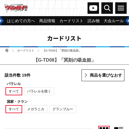
ヴァンガードch
検索
メニュー
はじめての方へ
商品情報
カードリスト
読み物
大会ルール
カードリスト
ホーム
カードリスト
【G-TD08】「冥刻の吸血姫」
>
>
【G-TD08】「冥刻の吸血姫」
該当件数 19件
商品を選びなおす
パラレル
すべて
パラレルを除く
国家・クラン
すべて
メガラニカ
グランブルー