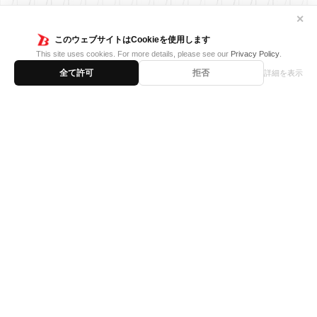
✕
このウェブサイトはCookieを使用します
This site uses cookies. For more details, please see our
Privacy Policy
.
全て許可
拒否
詳細を表示
Twitter
ヴァンガードch
TOP
はじめての方へ
お知らせ
商品情報
カードリスト
読み物
Q&A
大会ルール
デッキレシピ
大会・イベント
公認店
ユーザーサポート
English
简体中文