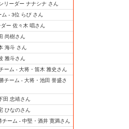
ンリーダー ナナシナ さん
 - 3位 らび さん
ダー 佐々木 唱さん
田 尚樹さん
本 海斗 さん
波 雅斗さん
チーム - 大将・笛木 雅史さん
勝チーム - 大将・池田 誉盛さ
下田 忠靖さん
宅 ひなのさん
チーム - 中堅・酒井 寛満さん