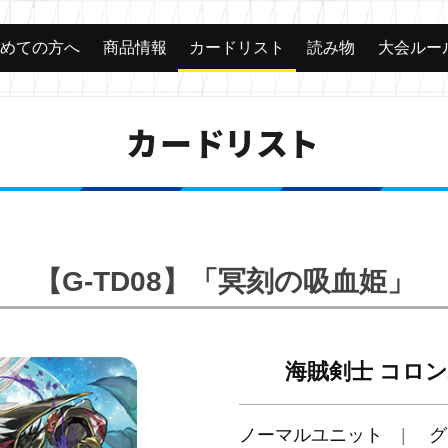
じめての方へ
商品情報
カードリスト
読み物
大会ルー
カードリスト
【G-TD08】「冥刻の吸血姫」
海賊剣士 コロ
ノーマルユニット
グ