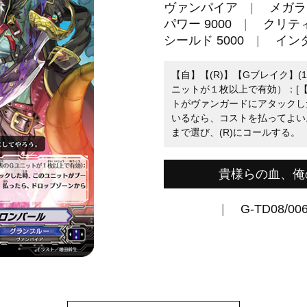
ヴァンパイア
メガラ
パワー 9000
クリティ
シールド 5000
イン
【自】【(R)】【Gブレイク】(
ニットが１枚以上で有効）：[【
トがヴァンガードにアタックし
いるなら、コストを払ってよい
まで選び、(R)にコールする。
貴様らの血、俺
G-TD08/00