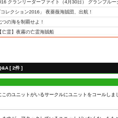
016 クランリーダーファイト（4月30日） グランブルー
コレクション2016」 夜薔薇海賊団、出航！
七つの海を制覇せよ！
【亡霊】夜霧の亡霊海賊船
 [ 2件 ]
にこのユニットがいるサークルにユニットをコールしま