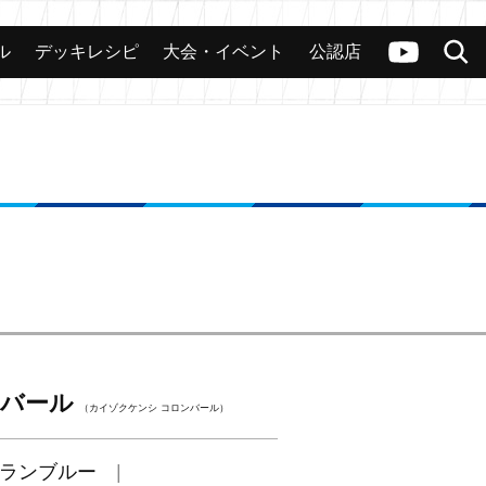
ル
デッキレシピ
大会・イベント
公認店
カード
大会
公認店舗
その他
ヴァンガードch
検索
ンバール
（カイゾクケンシ コロンバール）
ランブルー