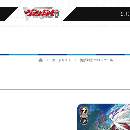
は
ホーム
カードリスト
海賊剣士 コロンバール
>
>