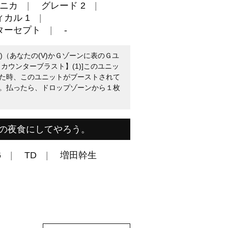
ニカ
グレード 2
カル 1
ターセプト
-
1)（あなたの(V)かＧゾーンに表のＧユ
カウンターブラスト】(1)]このユニッ
た時、このユニットがブーストされて
。払ったら、ドロップゾーンから１枚
の夜食にしてやろう。
6
TD
増田幹生