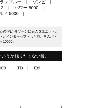
ランブルー
ゾンビ
2
パワー 8000
ド 5000
なたの(V)かＧゾーンに表のＧユニットが
トがインターセプトした時、そのバト
10000。
というか触りたくない敵。
008
TD
Eel