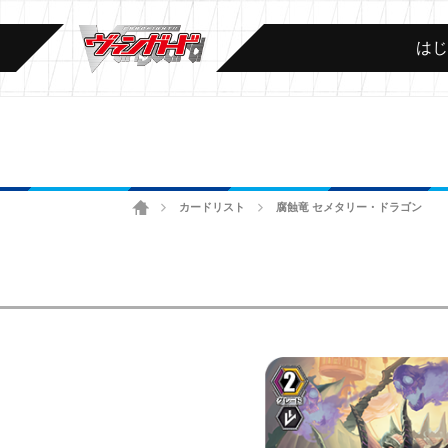
は
ホーム
カードリスト
腐蝕竜 セメタリー・ドラゴン
>
>