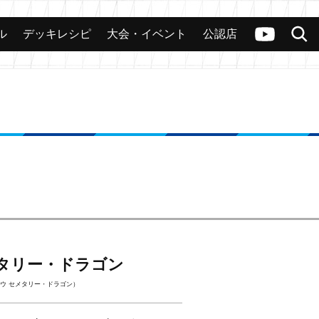
ル
デッキレシピ
大会・イベント
公認店
カード
大会
公認店舗
その他
ヴァンガードch
検索
メタリー・ドラゴン
ウ セメタリー・ドラゴン）