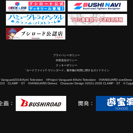
プライバシーポリシー
外部送信ポリシー
クッキーポリシー
「カードファイト!! ヴァンガード」著作物の利用に関するガイドライン
2019/Aichi Television ©Project Vanguard if/Aichi Television ©VANGUARD overDress
023 CLAMP・ST ©VANGUARD Divinez Character Design ©2021-2026 CLAMP・ST © Cygam