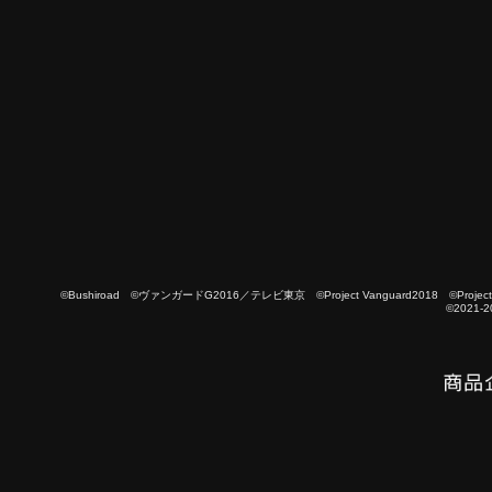
©Bushiroad ©ヴァンガードG2016／テレビ東京 ©Project Vanguard2018 ©Project Vanguard
©2021-2