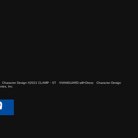
 Character Design ©2021 CLAMP・ST ©VANGUARD will+Dress Character Design
es, Inc.