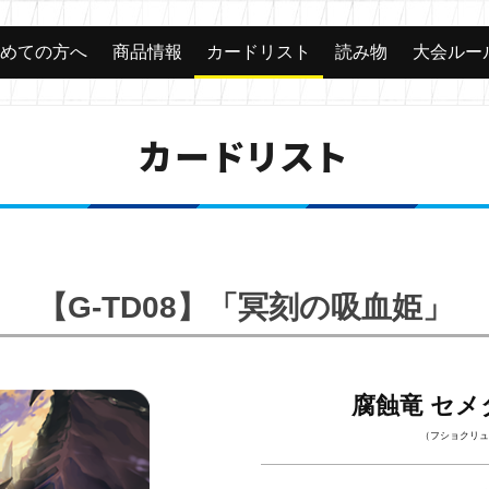
じめての方へ
商品情報
カードリスト
読み物
大会ルー
カードリスト
【G-TD08】「冥刻の吸血姫」
腐蝕竜 セ
（フショクリュ