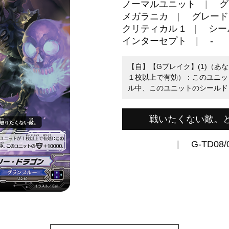
ノーマルユニット
グ
メガラニカ
グレード 
クリティカル 1
シール
インターセプト
-
【自】【Gブレイク】(1)（あ
１枚以上で有効）：このユニッ
ル中、このユニットのシールド＋
戦いたくない敵。
G-TD08/