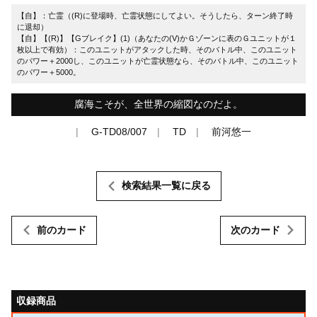
【自】：亡霊（(R)に登場時、亡霊状態にしてよい。そうしたら、ターン終了時
に退却）
【自】【(R)】【Gブレイク】(1)（あなたの(V)かＧゾーンに表のＧユニットが１
枚以上で有効）：このユニットがアタックした時、そのバトル中、このユニット
のパワー＋2000し、このユニットが亡霊状態なら、そのバトル中、このユニット
のパワー＋5000。
腐海こそが、全世界の縮図なのだよ。
G-TD08/007
TD
前河悠一
検索結果一覧に戻る
前のカード
次のカード
収録商品