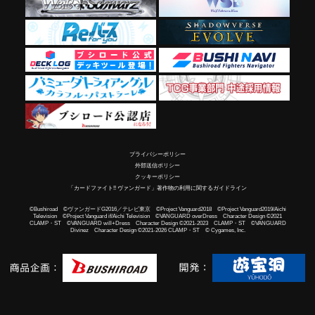
プライバシーポリシー
外部送信ポリシー
クッキーポリシー
「カードファイト!! ヴァンガード」著作物の利用に関するガイドライン
©Bushiroad ©ヴァンガードG2016／テレビ東京 ©Project Vanguard2018 ©Project Vanguard2019/Aichi
Television ©Project Vanguard if/Aichi Television ©VANGUARD overDress Character Design ©2021
CLAMP・ST ©VANGUARD will+Dress Character Design ©2021-2023 CLAMP・ST ©VANGUARD
Divinez Character Design ©2021-2026 CLAMP・ST © Cygames, Inc.