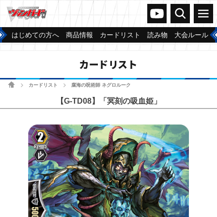
ヴァンガードch
検索
メニュー
はじめての方へ
商品情報
カードリスト
読み物
大会ルール
カードリスト
ホーム
カードリスト
腐海の呪術師 ネグロルーク
>
>
【G-TD08】「冥刻の吸血姫」