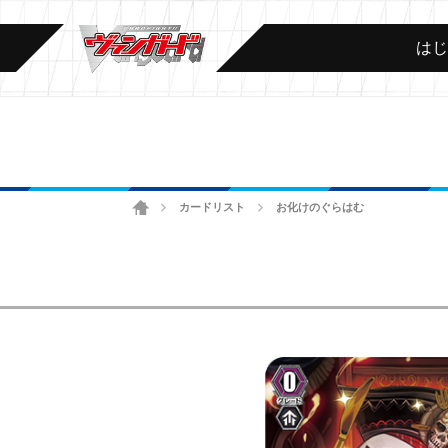
は
ホーム
カードリスト
お化けのぐらはむ
>
>