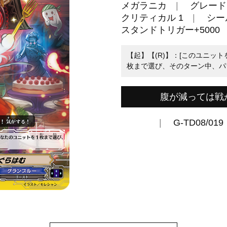
メガラニカ
グレード 
クリティカル 1
シール
スタンドトリガー+5000
【起】【(R)】：[このユニッ
枚まで選び、そのターン中、パワ
腹が減っては戦
G-TD08/019