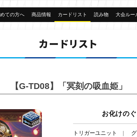
じめての方へ
商品情報
カードリスト
読み物
大会ルー
カードリスト
【G-TD08】「冥刻の吸血姫」
お化けのぐ
トリガーユニット
グ