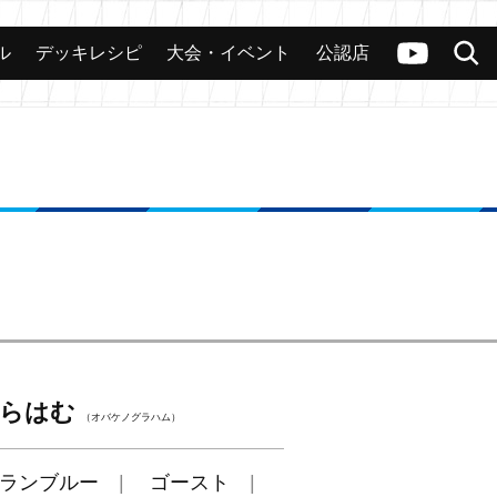
ル
デッキレシピ
大会・イベント
公認店
カード
大会
公認店舗
その他
ヴァンガードch
検索
らはむ
（オバケノグラハム）
ランブルー
ゴースト