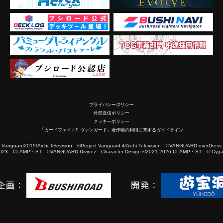
プライバシーポリシー
外部送信ポリシー
クッキーポリシー
「カードファイト!! ヴァンガード」著作物の利用に関するガイドライン
2019/Aichi Television ©Project Vanguard if/Aichi Television ©VANGUARD overDress
023 CLAMP・ST ©VANGUARD Divinez Character Design ©2021-2026 CLAMP・ST © Cygam