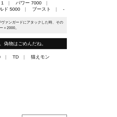
1
パワー 7000
ド 5000
ブースト
-
トがヴァンガードにアタックした時、その
＋2000。
。偽物はごめんだね。
0
TD
猫えモン