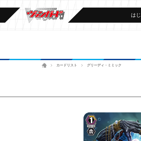
は
ホーム
カードリスト
グリーディ・ミミック
>
>