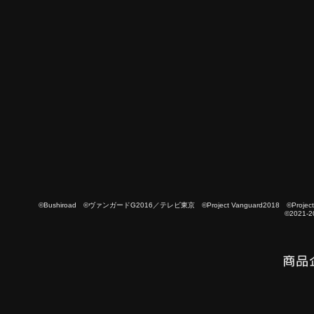
©Bushiroad ©ヴァンガードG2016／テレビ東京 ©Project Vanguard2018 ©Project Vanguard
©2021-2