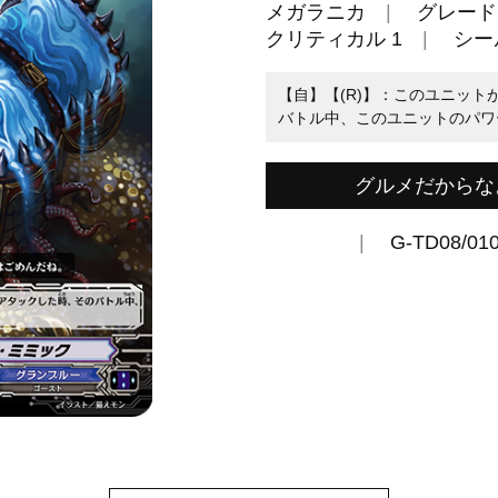
メガラニカ
グレード 
クリティカル 1
シール
【自】【(R)】：このユニッ
バトル中、このユニットのパワー
グルメだからな
G-TD08/01