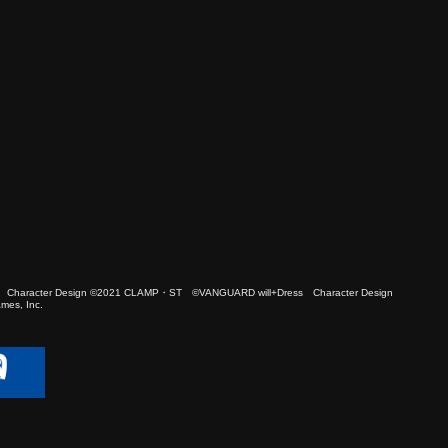
 Character Design ©2021 CLAMP・ST ©VANGUARD will+Dress Character Design
es, Inc.