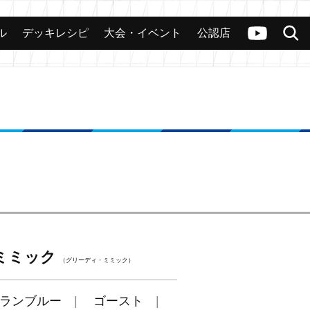
ル
デッキレシピ
大会・イベント
公認店
カード
大会
公認店舗
その他
ヴァンガードch
検索
ミミック
（グリーディ・ミミック）
ランブルー
ゴースト