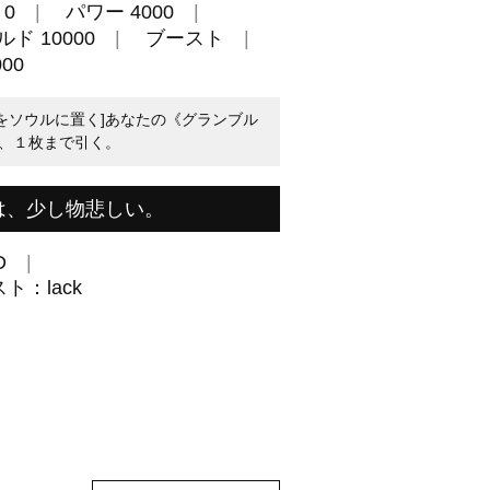
0
パワー 4000
ド 10000
ブースト
00
トをソウルに置く]あなたの《グランブル
、１枚まで引く。
は、少し物悲しい。
D
：lack