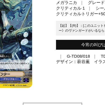
メガラニカ
グレード 
クリティカル 1
シール
クリティカルトリガー+50
【起】【(R)】：[このユニッ
ー》のヴァンガードがいるなら
今宵の叫び
G-TD08/018
T
デザイン：萩谷薫 イラスト