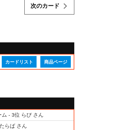
次のカード
カードリスト
商品ページ
 - 3位 らび さん
 たらば さん