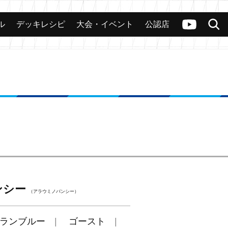
ル
デッキレシピ
大会・イベント
公認店
カード
大会
公認店舗
その他
ヴァンガードch
検索
ンシー
（アラウミノバンシー）
ランブルー
ゴースト