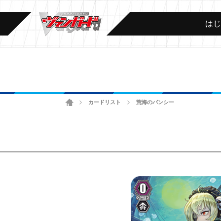
は
ホーム
カードリスト
荒海のバンシー
>
>