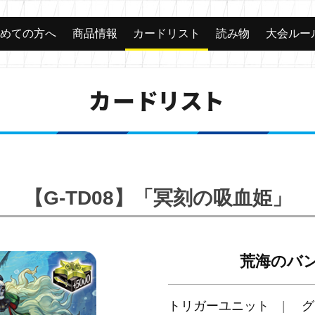
じめての方へ
商品情報
カードリスト
読み物
大会ルー
カードリスト
【G-TD08】「冥刻の吸血姫」
荒海のバ
トリガーユニット
グ