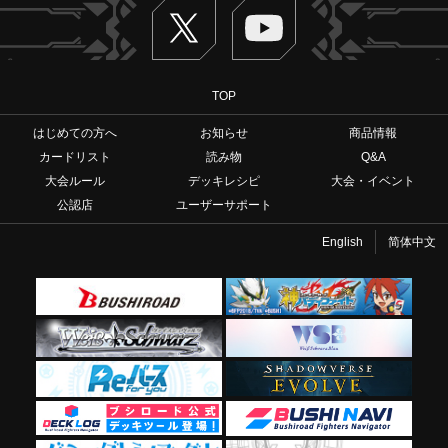
Twitter
ヴァンガードch
TOP
はじめての方へ
お知らせ
商品情報
カードリスト
読み物
Q&A
大会ルール
デッキレシピ
大会・イベント
公認店
ユーザーサポート
English
简体中文