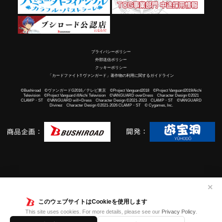
プライバシーポリシー
外部送信ポリシー
クッキーポリシー
「カードファイト!! ヴァンガード」著作物の利用に関するガイドライン
©Bushiroad ©ヴァンガードG2016／テレビ東京 ©Project Vanguard2018 ©Project Vanguard2019/Aichi
Television ©Project Vanguard if/Aichi Television ©VANGUARD overDress Character Design ©2021
CLAMP・ST ©VANGUARD will+Dress Character Design ©2021-2023 CLAMP・ST ©VANGUARD
Divinez Character Design ©2021-2026 CLAMP・ST © Cygames, Inc.
✕
このウェブサイトはCookieを使用します
This site uses cookies. For more details, please see our
Privacy Policy
.