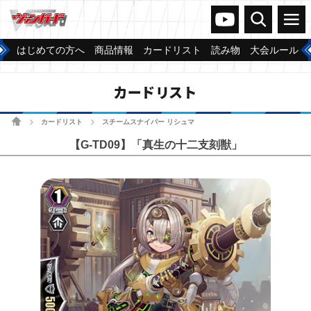
ヴァンガードch
検索
メニュー
はじめての方へ
商品情報
カードリスト
読み物
大会ルール
カードリスト
ホーム
カードリスト
スチームスナイパー リシュマ
>
>
【G-TD09】「真生の十二支刻獣」