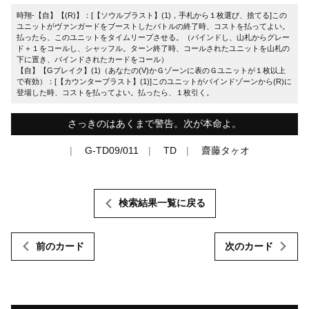
時翔-【自】【(R)】：[【ソウルブラスト】(1)，手札から１枚選び、捨てる]この
ユニットがヴァンガードをブーストしたバトルの終了時、コストを払ってよい。
払ったら、このユニットをタイムリープさせる。（バインドし、山札からグレー
ド＋１をコールし、シャッフル。ターン終了時、コールされたユニットを山札の
下に置き、バインドされたカードをコール）
【自】【Gブレイク】(1)（あなたの(V)かＧゾーンに表のＧユニットが１枚以上
で有効）：[【カウンターブラスト】(1)]このユニットがバインドゾーンから(R)に
登場した時、コストを払ってよい。払ったら、１枚引く。
さっきのはあくまで警告。次が本命よ。
G-TD09/011
TD
齋藤タヶオ
検索結果一覧に戻る
前のカード
次のカード