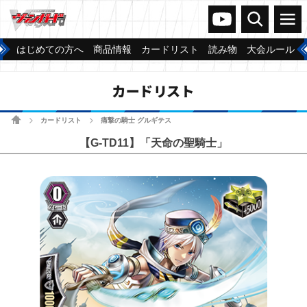
ヴァンガードch
検索
メニュー
はじめての方へ
商品情報
カードリスト
読み物
大会ルール
カードリスト
ホーム
カードリスト
痛撃の騎士 グルギテス
>
>
【G-TD11】「天命の聖騎士」