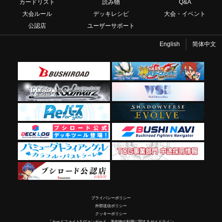
カードリスト
読み物
Q&A
大会ルール
デッキレシピ
大会・イベント
公認店
ユーザーサポート
English
简体中文
プライバシーポリシー
外部送信ポリシー
クッキーポリシー
「カードファイト!! ヴァンガード」著作物の利用に関するガイドライン