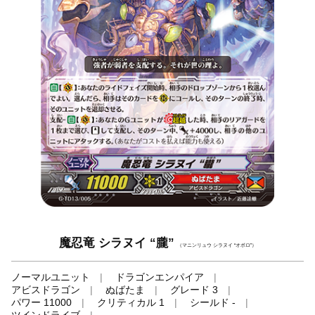
魔忍竜 シラヌイ “朧”
（マニンリュウ シラヌイ “オボロ”）
ノーマルユニット
ドラゴンエンパイア
アビスドラゴン
ぬばたま
グレード 3
パワー 11000
クリティカル 1
シールド -
ツインドライブ
-