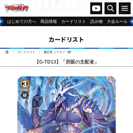
ヴァンガードch
検索
メニュー
はじめての方へ
商品情報
カードリスト
読み物
大会ルール
カードリスト
ホーム
カードリスト
魔忍竜 シラヌイ “朧”
>
>
【G-TD13】「邪眼の支配者」