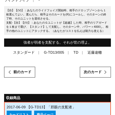
【自】【(V)】：あなたのライドフェイズ開始時、相手のドロップゾーンから１
枚選んでよい。選んだら、相手はそのカードを(R)にコールし、そのターンの終
了時、そのユニットを退却させる。
支配-【自】【(V)】：あなたのＧユニットが【超越】した時、相手のリアガード
を１枚まで選び、【スタンド】して支配し、そのターン中、パワー＋4000し、相
手の他のユニットにアタックする。（あなたがコストを払えば能力も使える）
強者が弱者を支配する。それが世の理よ。
スタンダード
G-TD13/005
TD
近藤途轍
前のカード
次のカード
収録商品
2017-06-09
【G-TD13】「邪眼の支配者」
カードリスト
商品ページ