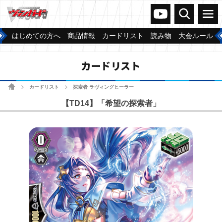
ヴァンガードch
検索
メニュー
はじめての方へ
商品情報
カードリスト
読み物
大会ルール
カードリスト
ホーム
カードリスト
探索者 ラヴィングヒーラー
>
>
【TD14】「希望の探索者」