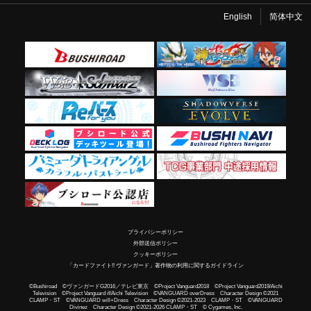
English
简体中文
プライバシーポリシー
外部送信ポリシー
クッキーポリシー
「カードファイト!! ヴァンガード」著作物の利用に関するガイドライン
©Bushiroad ©ヴァンガードG2016／テレビ東京 ©Project Vanguard2018 ©Project Vanguard2019/Aichi
Television ©Project Vanguard if/Aichi Television ©VANGUARD overDress Character Design ©2021
CLAMP・ST ©VANGUARD will+Dress Character Design ©2021-2023 CLAMP・ST ©VANGUARD
Divinez Character Design ©2021-2026 CLAMP・ST © Cygames, Inc.