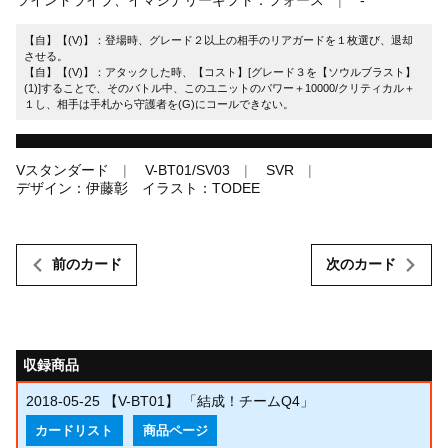
【自】【(V)】：登場時、グレード２以上の相手のリアガードを１枚選び、退却
させる。
【自】【(V)】：アタックした時、【コスト】[グレード３を【ソウルブラスト】
(1)]することで、そのバトル中、このユニットのパワー＋10000/クリティカル＋
１し、相手は手札から守護者を(G)にコールできない。
Vスタンダード
V-BT01/SV03
SVR
デザイン：伊藤彰 イラスト：TODEE
前のカード
次のカード
収録商品
2018-05-25
【V-BT01】 「結成！チームQ4」
カードリスト
商品ページ