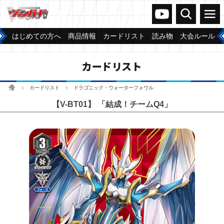
ヴァンガードch
検索
メニュー
はじめての方へ
商品情報
カードリスト
読み物
大会ルール
カードリスト
ホーム
カードリスト
ドラゴニック・ウォーターフォウル
>
>
【V-BT01】 「結成！チームQ4」