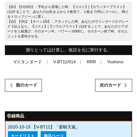
【自】【(V)/(R)】：手札から登場した時、【コスト】[【カウンターブラスト】
(1)]することで、あなたの山札を上から２枚見て、１枚まで(R)にコールし、残り
をドロップゾーンに置く。
【自】【(R)】【ターン1回】：アタックした時、あなたのヴァンガードがグレー
ド３以上なら、【コスト】[【ソウルブラスト】(1)]することで、あなたのリアガ
ードを１枚選び、そのターン中、パワー＋10000し、そのターン終了時、そのユ
ニットを退却させる。
測りとっては計算し、仮説を元に実行する。
Vスタンダード
V-BT11/014
RRR
Yoshimo
前のカード
次のカード
収録商品
2020-10-15
【V-BT11】「蒼騎天嵐」
カードリスト
商品ページ