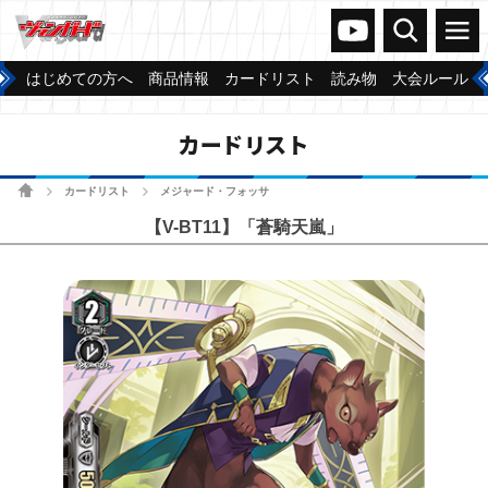
ヴァンガードch
検索
メニュー
はじめての方へ
商品情報
カードリスト
読み物
大会ルール
カードリスト
ホーム
カードリスト
メジャード・フォッサ
>
>
【V-BT11】「蒼騎天嵐」