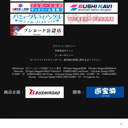
プライバシーポリシー
外部送信ポリシー
クッキーポリシー
「カードファイト!! ヴァンガード」著作物の利用に関するガイドライン
©Bushiroad ©ヴァンガードG2016／テレビ東京 ©Project Vanguard2018 ©Project Vanguard2019/Aichi
Television ©Project Vanguard if/Aichi Television ©VANGUARD overDress Character Design ©2021
CLAMP・ST ©VANGUARD will+Dress Character Design ©2021-2023 CLAMP・ST ©VANGUARD
Divinez Character Design ©2021-2026 CLAMP・ST © Cygames, Inc.
✕