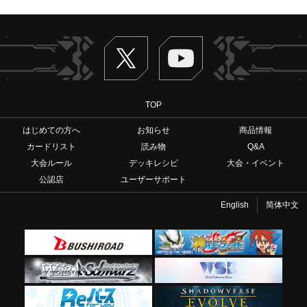
Twitter
ヴァンガードch
TOP
はじめての方へ
お知らせ
商品情報
カードリスト
読み物
Q&A
大会ルール
デッキレシピ
大会・イベント
公認店
ユーザーサポート
English
简体中文