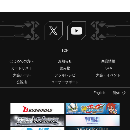
Twitter
ヴァンガードch
TOP
はじめての方へ
お知らせ
商品情報
カードリスト
読み物
Q&A
大会ルール
デッキレシピ
大会・イベント
公認店
ユーザーサポート
English
简体中文