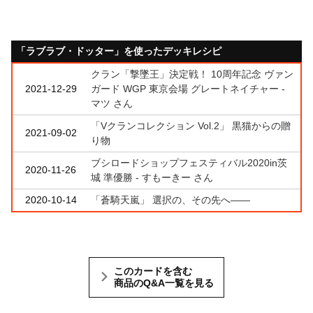
「ラブラブ・ドッター」を使ったデッキレシピ
クラン「撃墜王」決定戦！ 10周年記念 ヴァン
2021-12-29
ガード WGP 東京会場 グレートネイチャー -
マツ さん
「Vクランコレクション Vol.2」 黒猫からの贈
2021-09-02
り物
ブシロードショップフェスティバル2020in茨
2020-11-26
城 準優勝 - すもーきー さん
2020-10-14
「蒼騎天嵐」 選択の、その先へ――
このカードを含む
商品のQ&A一覧を見る