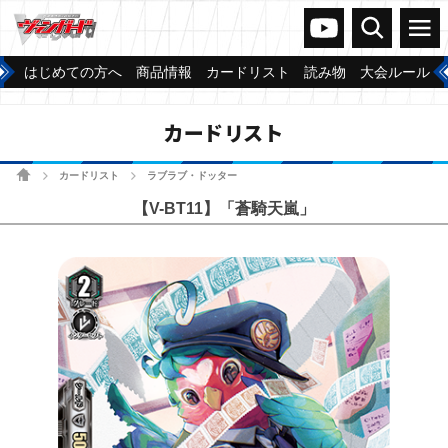
ヴァンガードch
検索
メニュー
はじめての方へ
商品情報
カードリスト
読み物
大会ルール
カードリスト
ホーム
カードリスト
ラブラブ・ドッター
>
>
【V-BT11】「蒼騎天嵐」