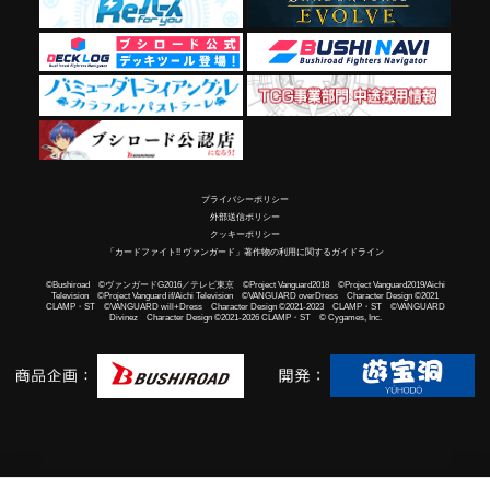
プライバシーポリシー
外部送信ポリシー
クッキーポリシー
「カードファイト!! ヴァンガード」著作物の利用に関するガイドライン
©Bushiroad ©ヴァンガードG2016／テレビ東京 ©Project Vanguard2018 ©Project Vanguard2019/Aichi
Television ©Project Vanguard if/Aichi Television ©VANGUARD overDress Character Design ©2021
CLAMP・ST ©VANGUARD will+Dress Character Design ©2021-2023 CLAMP・ST ©VANGUARD
Divinez Character Design ©2021-2026 CLAMP・ST © Cygames, Inc.