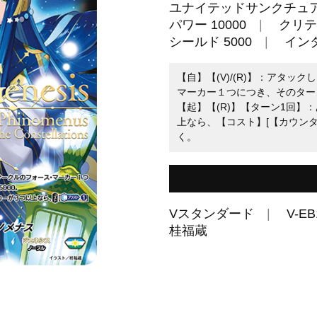
ユナイテッドサンクチュ
パワー 10000
クリテ
シールド 5000
イン
【自】【(V)/(R)】：アタ
マーカー１つにつき、そのター
【起】【(R)】【ターン1回】
上なら、【コスト】[【カウンタ
く。
Vスタンダード
V-EB
桂福蔵