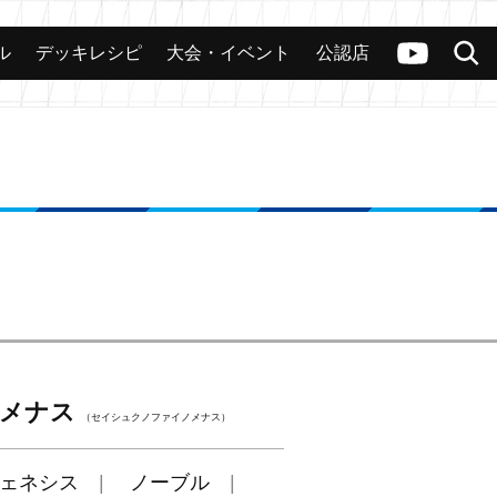
ル
デッキレシピ
大会・イベント
公認店
カード
大会
公認店舗
その他
ヴァンガードch
検索
メナス
（セイシュクノファイノメナス）
ェネシス
ノーブル