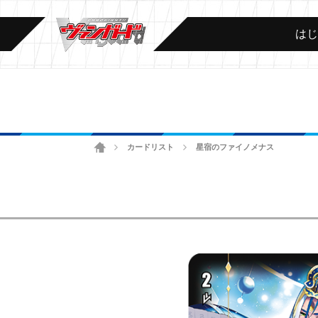
は
ホーム
カードリスト
星宿のファイノメナス
>
>