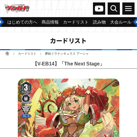
ヴァンガードch
検索
メニュー
はじめての方へ
商品情報
カードリスト
読み物
大会ルール
カードリスト
ホーム
カードリスト
夢紡ぐラナンキュラス アーシャ
>
>
【V-EB14】「The Next Stage」