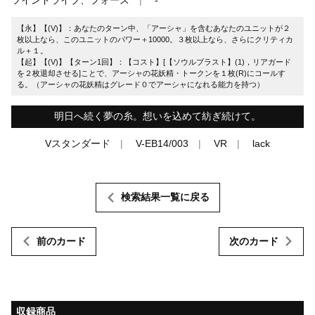
【永】【(V)】：あなたのターン中、「アーシャ」を含むあなたのユニットが２
枚以上なら、このユニットのパワー＋10000。３枚以上なら、さらにクリティカ
ル＋１。
【起】【(V)】【ターン1回】：【コスト】[【ソウルブラスト】(1)，リアガード
を２枚退却させる]ことで、アーシャの花妖精・トークンを１枚(R)にコールす
る。（アーシャの花妖精はグレード０でアーシャになれる能力を持つ）
明日へ続く夢の糸。想いを込めて紡ぎ続けて。
Vスタンダード
V-EB14/003
VR
lack
検索結果一覧に戻る
前のカード
次のカード
収録商品