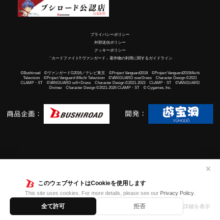
プライバシーポリシー
外部送信ポリシー
クッキーポリシー
「カードファイト!! ヴァンガード」著作物の利用に関するガイドライン
©Bushiroad ©ヴァンガードG2016／テレビ東京 ©Project Vanguard2018 ©Project Vanguard2019/Aichi
Television ©Project Vanguard if/Aichi Television ©VANGUARD overDress Character Design ©2021
CLAMP・ST ©VANGUARD will+Dress Character Design ©2021-2023 CLAMP・ST ©VANGUARD
Divinez Character Design ©2021-2026 CLAMP・ST © Cygames, Inc.
✕
このウェブサイトはCookieを使用します
This site uses cookies. For more details, please see our
Privacy Policy
.
全て許可
拒否
詳細を表示