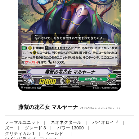
藤紫の花乙女 マルヤーナ
（フジムラサキノハナオトメ マルヤーナ）
ノーマルユニット
ネオネクタール
バイオロイド
ズー
グレード 3
パワー 13000
クリティカル 1
シールド -
ツインドライブ、フォース
-