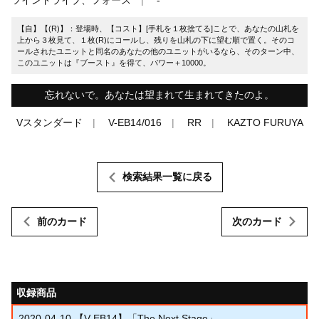
【自】【(R)】：登場時、【コスト】[手札を１枚捨てる]ことで、あなたの山札を
上から３枚見て、１枚(R)にコールし、残りを山札の下に望む順で置く。そのコ
ールされたユニットと同名のあなたの他のユニットがいるなら、そのターン中、
このユニットは『ブースト』を得て、パワー＋10000。
忘れないで。あなたは望まれて生まれてきたのよ。
Vスタンダード
V-EB14/016
RR
KAZTO FURUYA
検索結果一覧に戻る
前のカード
次のカード
収録商品
2020-04-10
【V-EB14】「The Next Stage」