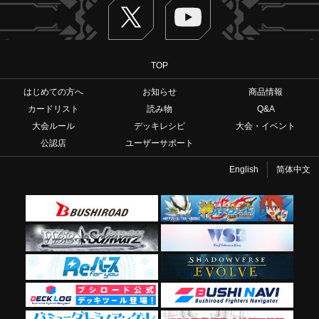
Twitter
ヴァンガードch
TOP
はじめての方へ
お知らせ
商品情報
カードリスト
読み物
Q&A
大会ルール
デッキレシピ
大会・イベント
公認店
ユーザーサポート
English
简体中文