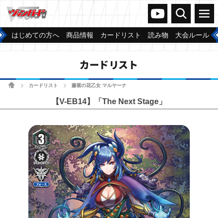
ヴァンガードch
検索
メニュー
はじめての方へ
商品情報
カードリスト
読み物
大会ルール
カードリスト
ホーム
カードリスト
藤紫の花乙女 マルヤーナ
>
>
【V-EB14】「The Next Stage」