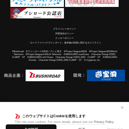
プライバシーポリシー
外部送信ポリシー
クッキーポリシー
「カードファイト!! ヴァンガード」著作物の利用に関するガイドライン
©Bushiroad ©ヴァンガードG2016／テレビ東京 ©Project Vanguard2018 ©Project Vanguard2019/Aichi
Television ©Project Vanguard if/Aichi Television ©VANGUARD overDress Character Design ©2021
CLAMP・ST ©VANGUARD will+Dress Character Design ©2021-2023 CLAMP・ST ©VANGUARD
Divinez Character Design ©2021-2026 CLAMP・ST © Cygames, Inc.
✕
このウェブサイトはCookieを使用します
This site uses cookies. For more details, please see our
Privacy Policy
.