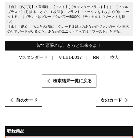
【自】【(V)/(R)】：登場時、【コスト】[【カウンターブラスト】(1)，【ソウル
ブラスト】(1)]することで、１枚引き、プラント・トークンを１枚まで(R)にコー
ルする。（プラントはグレード０/パワー5000/クリティカル１でブーストを持
つ）
【永】【(R)】：あなたの(R)に、グレード３以上のあなたのヴァンガードと同名
のリアガードがいるなら、あなたのユニットすべては『ブースト』を得る。
皆で頑張れば、きっと出来るよ！
Vスタンダード
V-EB14/017
RR
樹人
検索結果一覧に戻る
前のカード
次のカード
収録商品