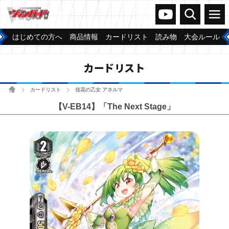
ヴァンガードch
検索
メニュー
はじめての方へ
商品情報
カードリスト
読み物
大会ルール
カードリスト
ホーム
カードリスト
佳花の乙女 アネルマ
>
>
【V-EB14】「The Next Stage」