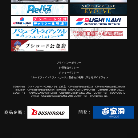
プライバシーポリシー
外部送信ポリシー
クッキーポリシー
「カードファイト!! ヴァンガード」著作物の利用に関するガイドライン
©Bushiroad ©ヴァンガードG2016／テレビ東京 ©Project Vanguard2018 ©Project Vanguard2019/Aichi
Television ©Project Vanguard if/Aichi Television ©VANGUARD overDress Character Design ©2021
CLAMP・ST ©VANGUARD will+Dress Character Design ©2021-2023 CLAMP・ST ©VANGUARD
Divinez Character Design ©2021-2026 CLAMP・ST © Cygames, Inc.