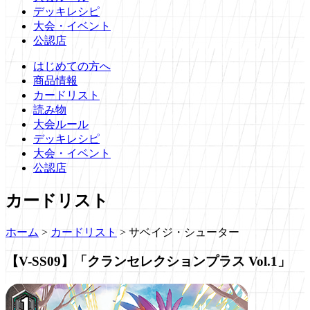
デッキレシピ
大会・イベント
公認店
はじめての方へ
商品情報
カードリスト
読み物
大会ルール
デッキレシピ
大会・イベント
公認店
カードリスト
ホーム
>
カードリスト
>
サベイジ・シューター
【V-SS09】「クランセレクションプラス Vol.1」