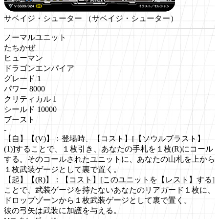
サベイジ・シューター
（サベイジ・シューター）
ノーマルユニット
たちかぜ
ヒューマン
ドラゴンエンパイア
グレード 1
パワー 8000
クリティカル 1
シールド 10000
ブースト
-
【自】【(V)】：登場時、【コスト】[【ソウルブラスト】
(1)]することで、１枚引き、あなたの手札を１枚(R)にコール
する。そのコールされたユニットに、あなたの山札を上から
１枚武装ゲージとして裏で置く。
【起】【(R)】：【コスト】[このユニットを【レスト】する]
ことで、武装ゲージを持たないあなたのリアガード１枚に、
ドロップゾーンから１枚武装ゲージとして裏で置く。
彼の弓矢は武装に加護を与える。