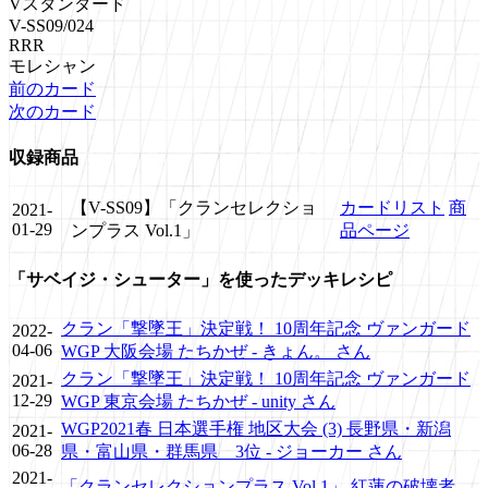
Vスタンダード
V-SS09/024
RRR
モレシャン
前のカード
次のカード
収録商品
【V-SS09】「クランセレクショ
カードリスト
商
2021-
01-29
ンプラス Vol.1」
品ページ
「サベイジ・シューター」を使ったデッキレシピ
クラン「撃墜王」決定戦！ 10周年記念 ヴァンガード
2022-
04-06
WGP 大阪会場 たちかぜ - きょん。 さん
クラン「撃墜王」決定戦！ 10周年記念 ヴァンガード
2021-
12-29
WGP 東京会場 たちかぜ - unity さん
WGP2021春 日本選手権 地区大会 (3) 長野県・新潟
2021-
06-28
県・富山県・群馬県 3位 - ジョーカー さん
2021-
「クランセレクションプラス Vol.1」 紅蓮の破壊者