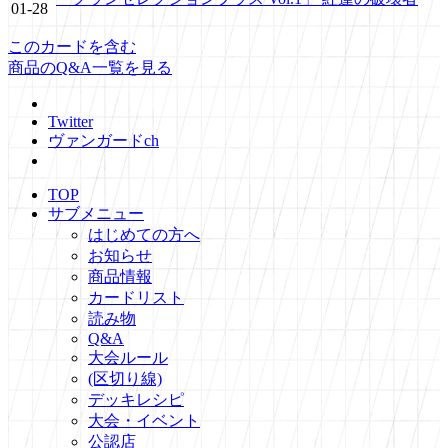
01-28
このカードを含む
商品のQ&A一覧を見る
Twitter
ヴァンガードch
TOP
サブメニュー
はじめての方へ
お知らせ
商品情報
カードリスト
読み物
Q&A
大会ルール
(区切り線)
デッキレシピ
大会・イベント
公認店