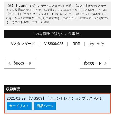
【自】【(V)/(R)】：ヴァンガードにアタックした時、【コスト】[他のリアガー
ドを１枚退却させる]ことで、１枚引く。このユニットが(R)にいるなら、さらに
【コスト】[【カウンターブラスト】(1)]することで、このユニットにあなたの山
札を上から１枚武装ゲージとして裏で置き、このユニットの武装ゲージ１枚につ
き、そのバトル中、パワー＋5000。
これは闘争ではない。食事だ。
Vスタンダード
V-SS09/025
RRR
たにめそ
前のカード
次のカード
収録商品
2021-01-29
【V-SS09】「クランセレクションプラス Vol.1」
カードリスト
商品ページ