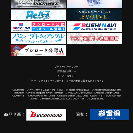
プライバシーポリシー
外部送信ポリシー
クッキーポリシー
「カードファイト!! ヴァンガード」著作物の利用に関するガイドライン
©Bushiroad ©ヴァンガードG2016／テレビ東京 ©Project Vanguard2018 ©Project Vanguard2019/Aichi
Television ©Project Vanguard if/Aichi Television ©VANGUARD overDress Character Design ©2021
CLAMP・ST ©VANGUARD will+Dress Character Design ©2021-2023 CLAMP・ST ©VANGUARD
Divinez Character Design ©2021-2026 CLAMP・ST © Cygames, Inc.