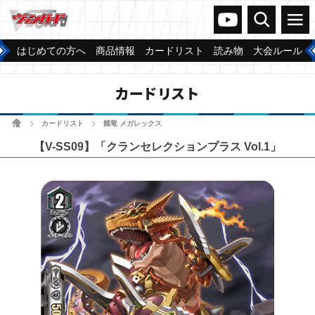
ヴァンガードch
検索
メニュー
はじめての方へ
商品情報
カードリスト
読み物
大会ルール
カードリスト
ホーム
カードリスト
餓竜 メガレックス
>
>
【V-SS09】「クランセレクションプラス Vol.1」