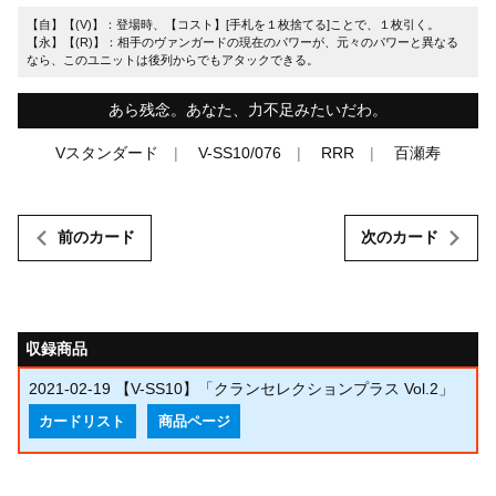
【自】【(V)】：登場時、【コスト】[手札を１枚捨てる]ことで、１枚引く。
【永】【(R)】：相手のヴァンガードの現在のパワーが、元々のパワーと異なる
なら、このユニットは後列からでもアタックできる。
あら残念。あなた、力不足みたいだわ。
Vスタンダード
V-SS10/076
RRR
百瀬寿
前のカード
次のカード
収録商品
2021-02-19
【V-SS10】「クランセレクションプラス Vol.2」
カードリスト
商品ページ