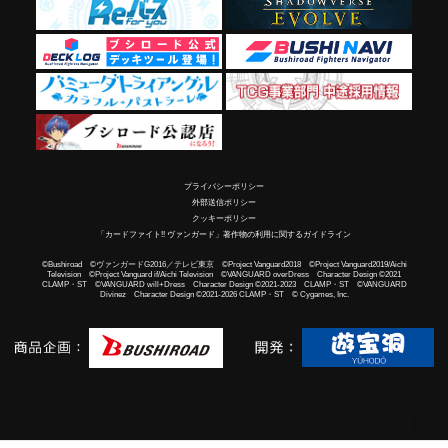
プライバシーポリシー
外部送信ポリシー
クッキーポリシー
「カードファイト!! ヴァンガード」著作物の利用に関するガイドライン
©Bushiroad ©ヴァンガードG2016／テレビ東京 ©Project Vanguard2018 ©Project Vanguard2019/Aichi
Television ©Project Vanguard if/Aichi Television ©VANGUARD overDress Character Design ©2021
CLAMP・ST ©VANGUARD will+Dress Character Design ©2021-2023 CLAMP・ST ©VANGUARD
Divinez Character Design ©2021-2026 CLAMP・ST © Cygames, Inc.