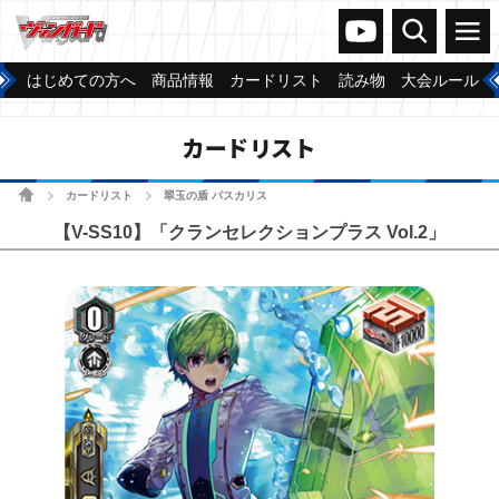
ヴァンガードch
検索
メニュー
はじめての方へ
商品情報
カードリスト
読み物
大会ルール
カードリスト
ホーム
カードリスト
翠玉の盾 パスカリス
>
>
【V-SS10】「クランセレクションプラス Vol.2」