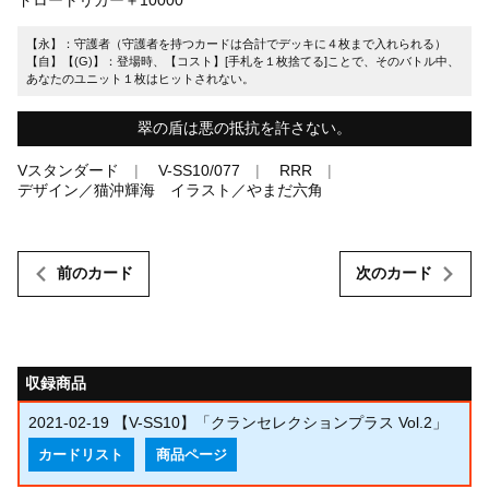
【永】：守護者（守護者を持つカードは合計でデッキに４枚まで入れられる）
【自】【(G)】：登場時、【コスト】[手札を１枚捨てる]ことで、そのバトル中、
あなたのユニット１枚はヒットされない。
翠の盾は悪の抵抗を許さない。
Vスタンダード
V-SS10/077
RRR
デザイン／猫沖輝海 イラスト／やまだ六角
前のカード
次のカード
収録商品
2021-02-19
【V-SS10】「クランセレクションプラス Vol.2」
カードリスト
商品ページ