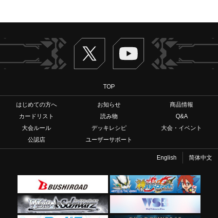
Twitter
ヴァンガードch
TOP
はじめての方へ
お知らせ
商品情報
カードリスト
読み物
Q&A
大会ルール
デッキレシピ
大会・イベント
公認店
ユーザーサポート
English
简体中文