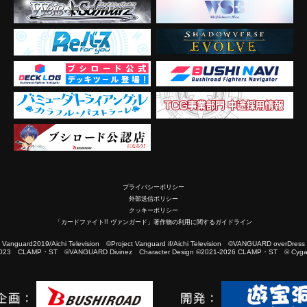
プライバシーポリシー
外部送信ポリシー
クッキーポリシー
「カードファイト!! ヴァンガード」著作物の利用に関するガイドライン
2019/Aichi Television ©Project Vanguard if/Aichi Television ©VANGUARD overDress
023 CLAMP・ST ©VANGUARD Divinez Character Design ©2021-2026 CLAMP・ST © Cygam