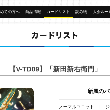
じめての方へ
商品情報
カードリスト
読み物
大会ルー
カードリスト
【V-TD09】「新田新右衛門」
新風のパ
ノーマルユニット
ジ