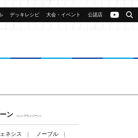
ル
デッキレシピ
大会・イベント
公認店
カード
大会
公認店舗
その他
ヴァンガードch
検索
ーン
（シンプウノパーン）
ェネシス
ノーブル