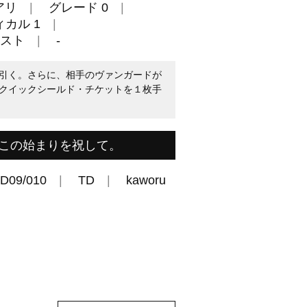
アリ
グレード 0
カル 1
スト
-
引く。さらに、相手のヴァンガードが
クイックシールド・チケットを１枚手
この始まりを祝して。
TD09/010
TD
kaworu