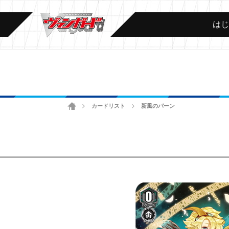
は
ホーム
カードリスト
新風のパーン
>
>