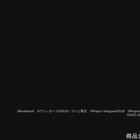
©Bushiroad ©ヴァンガードG2016／テレビ東京 ©Project Vanguard2018 ©Project Vanguard
©2021-2