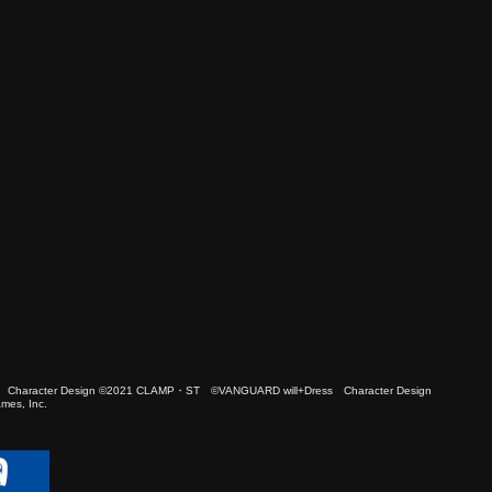
 Character Design ©2021 CLAMP・ST ©VANGUARD will+Dress Character Design
es, Inc.