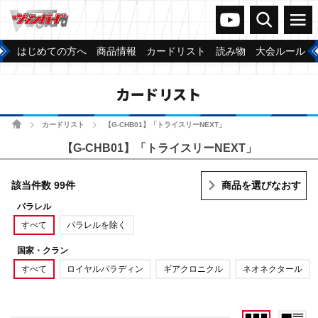
ヴァンガードch
検索
メニュー
はじめての方へ
商品情報
カードリスト
読み物
大会ルール
カードリスト
ホーム
カードリスト
【G-CHB01】「トライスリーNEXT」
>
>
【G-CHB01】「トライスリーNEXT」
該当件数 99件
商品を選びなおす
パラレル
すべて
パラレルを除く
国家・クラン
すべて
ロイヤルパラディン
ギアクロニクル
ネオネクタール