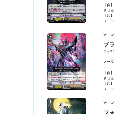
【自】
させる
【起】
ユニッ
V-TD
ブ
ブラス
ノーマ
【自】
させる
【起】
ユニッ
V-TD
フ