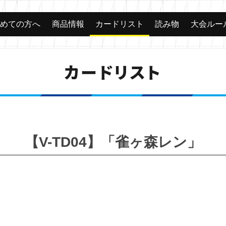
じめての方へ
商品情報
カードリスト
読み物
大会ルー
カードリスト
【V-TD04】「雀ヶ森レン」