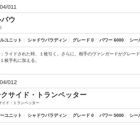
04/011
ルバウ
ウ
ルユニット
｜
シャドウパラディン
｜
グレード 0
｜
パワー 6000
｜
シール
：ライドされた時、１枚引く。さらに、相手のヴァンガードがグレード
１枚手札に加える。
04/012
ークサイド・トランペッター
サイド・トランペッター
ーユニット
｜
シャドウパラディン
｜
グレード 0
｜
パワー 5000
｜
シール