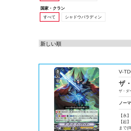
国家・クラン
すべて
シャドウパラディン
V-TD
ザ
ザ・ダ
ノーマ
【永】
【起】
まで(