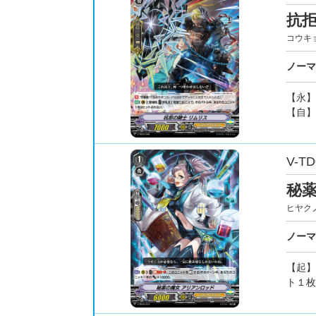
抗拒
コウキ
ノーマ
【永】
【自】
V-TD
秘
ヒヤク
ノーマ
【起】
ト１枚