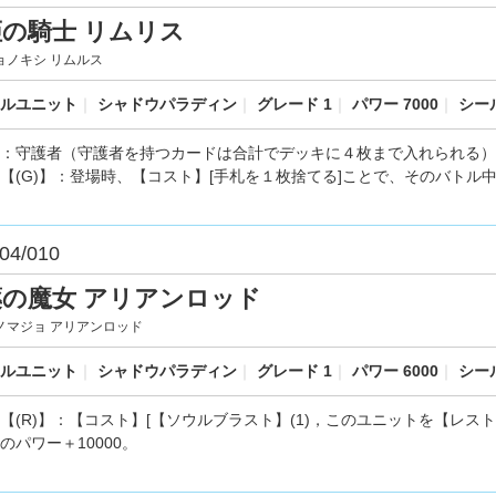
の騎士 リムリス
ョノキシ リムルス
ルユニット
｜
シャドウパラディン
｜
グレード 1
｜
パワー 7000
｜
シール
：守護者（守護者を持つカードは合計でデッキに４枚まで入れられる）
【(G)】：登場時、【コスト】[手札を１枚捨てる]ことで、そのバト
04/010
薬の魔女 アリアンロッド
ノマジョ アリアンロッド
ルユニット
｜
シャドウパラディン
｜
グレード 1
｜
パワー 6000
｜
シール
【(R)】：【コスト】[【ソウルブラスト】(1)，このユニットを【レ
のパワー＋10000。