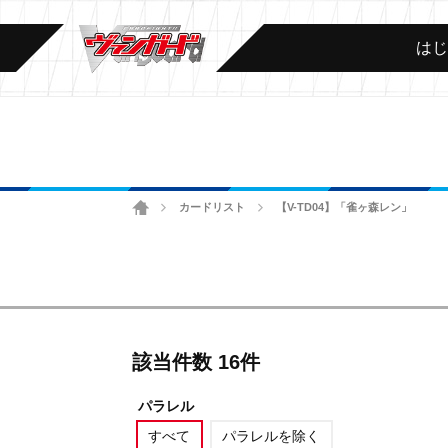
は
ホーム
カードリスト
【V-TD04】「雀ヶ森レン」
>
>
該当件数 16件
パラレル
すべて
パラレルを除く