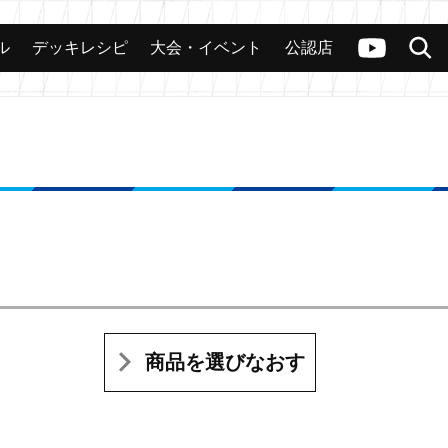
ル
デッキレシピ
大会・イベント
公認店
カード
大会
公認店舗
その他
ヴァンガードch
検索
商品を選びなおす