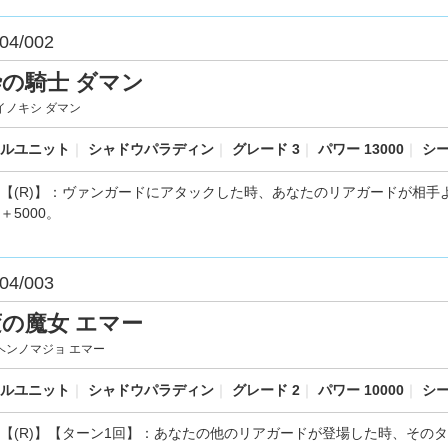
04/002
の騎士 ダマン
イノキシ ダマン
ルユニット
｜
シャドウパラディン
｜
グレード 3
｜
パワー 13000
｜
シー
【(R)】：ヴァンガードにアタックした時、あなたのリアガードが相
＋5000。
04/003
の魔女 エマー
ヘンノマジョ エマー
ルユニット
｜
シャドウパラディン
｜
グレード 2
｜
パワー 10000
｜
シー
【(R)】【ターン1回】：あなたの他のリアガードが登場した時、そのタ