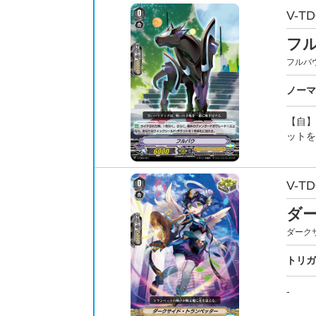
V-TD
フ
フルバ
ノーマ
【自】
ットを
V-TD
ダ
ダーク
トリガ
-