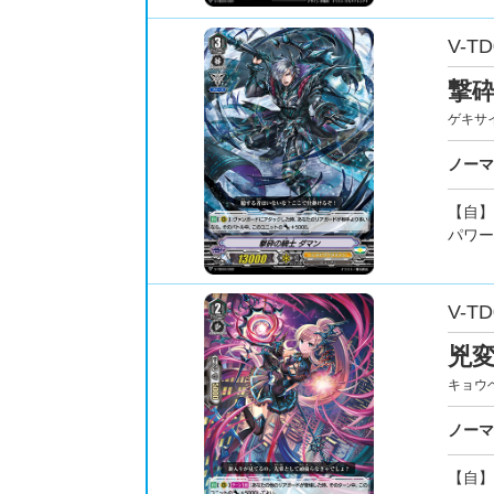
V-TD
撃砕
ゲキサ
ノーマ
【自】
パワー
V-TD
兇変
キョウ
ノーマ
【自】