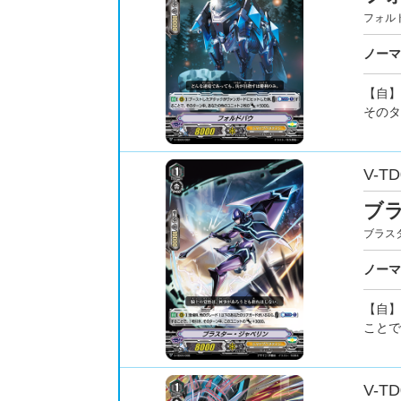
フォル
ノーマ
【自】
そのタ
V-TD
ブ
ブラス
ノーマ
【自】
ことで
V-TD