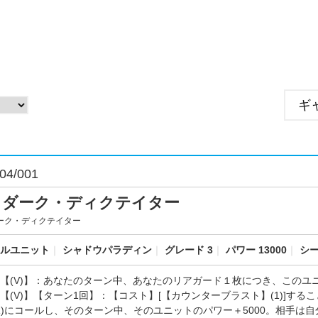
ギ
04/001
・ダーク・ディクテイター
ーク・ディクテイター
ルユニット
｜
シャドウパラディン
｜
グレード 3
｜
パワー 13000
｜
シー
【(V)】：あなたのターン中、あなたのリアガード１枚につき、このユニ
【(V)】【ターン1回】：【コスト】[【カウンターブラスト】(1)]す
R)にコールし、そのターン中、そのユニットのパワー＋5000。相手は