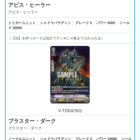
アビス・ヒーラー
アビス・ヒーラー
トリガーユニット
｜
シャドウパラディン
｜
グレード 0
｜
パワー 5000
｜
シール
ド 20000
（【治】を持つカードは合計でデッキに４枚まで入れられる）
V-TD04/S01
ブラスター・ダーク
ブラスター・ダーク
ノーマルユニット
｜
シャドウパラディン
｜
グレード 2
｜
パワー 10000
｜
シール