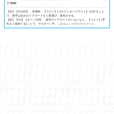
ド 5000
【自】【(V)/(R)】：登場時、【コスト】[【カウンターブラスト】(1)]すること
で、相手は自分のリアガードを１枚選び、退却させる。
【起】【(V)】【ターン1回】：相手のリアガードがいないなら、【コスト】[手
札を１枚捨てる]ことで、そのターン中、このユニットのドライブ＋１。