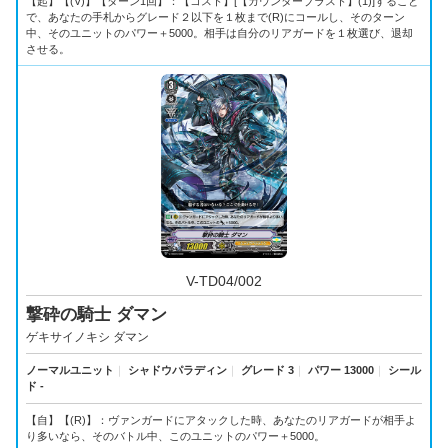
【起】【(V)】【ターン1回】：【コスト】[【カウンターブラスト】(1)]すること
で、あなたの手札からグレード２以下を１枚まで(R)にコールし、そのターン
中、そのユニットのパワー＋5000。相手は自分のリアガードを１枚選び、退却
させる。
V-TD04/002
撃砕の騎士 ダマン
ゲキサイノキシ ダマン
ノーマルユニット
｜
シャドウパラディン
｜
グレード 3
｜
パワー 13000
｜
シール
ド -
【自】【(R)】：ヴァンガードにアタックした時、あなたのリアガードが相手よ
り多いなら、そのバトル中、このユニットのパワー＋5000。