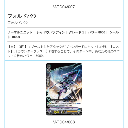
V-TD04/007
フォルドバウ
フォルドバウ
ノーマルユニット
｜
シャドウパラディン
｜
グレード 1
｜
パワー 8000
｜
シール
ド 10000
【自】【(R)】：ブーストしたアタックがヴァンガードにヒットした時、【コス
ト】[【カウンターブラスト】(1)]することで、そのターン中、あなたの他のユニ
ット２枚のパワー＋5000。
V-TD04/008