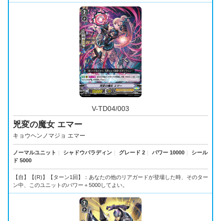
V-TD04/003
兇変の魔女 エマー
キョウヘンノマジョ エマー
ノーマルユニット
｜
シャドウパラディン
｜
グレード 2
｜
パワー 10000
｜
シール
ド 5000
【自】【(R)】【ターン1回】：あなたの他のリアガードが登場した時、そのター
ン中、このユニットのパワー＋5000してよい。