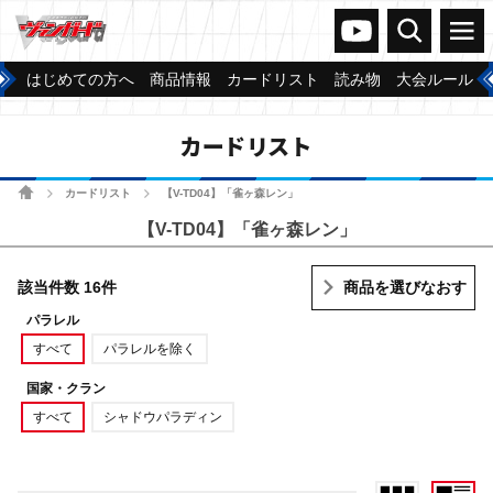
ヴァンガードch
検索
メニュー
はじめての方へ
商品情報
カードリスト
読み物
大会ルール
カードリスト
ホーム
カードリスト
【V-TD04】「雀ヶ森レン」
>
>
【V-TD04】「雀ヶ森レン」
該当件数 16件
商品を選びなおす
パラレル
すべて
パラレルを除く
国家・クラン
すべて
シャドウパラディン