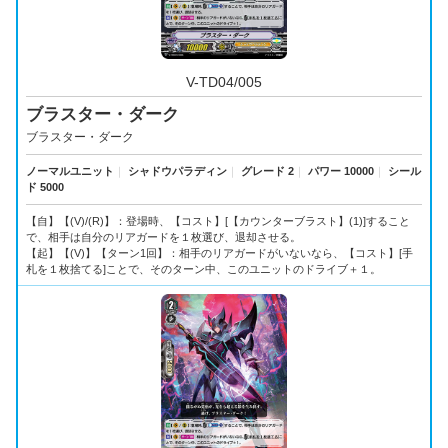
V-TD04/005
ブラスター・ダーク
ブラスター・ダーク
ノーマルユニット
｜
シャドウパラディン
｜
グレード 2
｜
パワー 10000
｜
シール
ド 5000
【自】【(V)/(R)】：登場時、【コスト】[【カウンターブラスト】(1)]すること
で、相手は自分のリアガードを１枚選び、退却させる。
【起】【(V)】【ターン1回】：相手のリアガードがいないなら、【コスト】[手
札を１枚捨てる]ことで、そのターン中、このユニットのドライブ＋１。