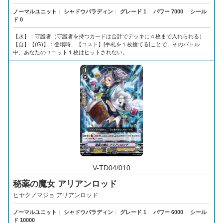
ノーマルユニット
｜
シャドウパラディン
｜
グレード 1
｜
パワー 7000
｜
シール
ド 0
【永】：守護者（守護者を持つカードは合計でデッキに４枚まで入れられる）
【自】【(G)】：登場時、【コスト】[手札を１枚捨てる]ことで、そのバトル
中、あなたのユニット１枚はヒットされない。
V-TD04/010
秘薬の魔女 アリアンロッド
ヒヤクノマジョ アリアンロッド
ノーマルユニット
｜
シャドウパラディン
｜
グレード 1
｜
パワー 6000
｜
シール
ド 10000