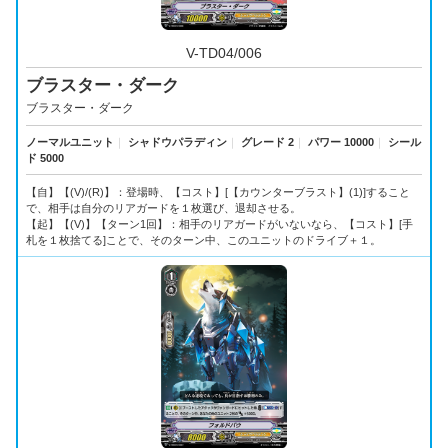
V-TD04/006
ブラスター・ダーク
ブラスター・ダーク
ノーマルユニット
｜
シャドウパラディン
｜
グレード 2
｜
パワー 10000
｜
シール
ド 5000
【自】【(V)/(R)】：登場時、【コスト】[【カウンターブラスト】(1)]すること
で、相手は自分のリアガードを１枚選び、退却させる。
【起】【(V)】【ターン1回】：相手のリアガードがいないなら、【コスト】[手
札を１枚捨てる]ことで、そのターン中、このユニットのドライブ＋１。