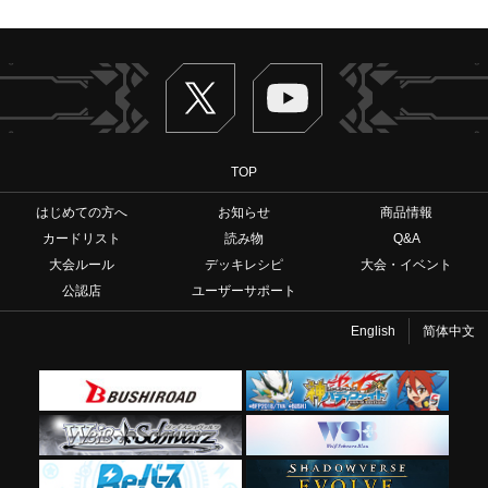
Twitter
ヴァンガードch
TOP
はじめての方へ
お知らせ
商品情報
カードリスト
読み物
Q&A
大会ルール
デッキレシピ
大会・イベント
公認店
ユーザーサポート
English
简体中文