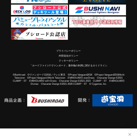
プライバシーポリシー
外部送信ポリシー
クッキーポリシー
「カードファイト!! ヴァンガード」著作物の利用に関するガイドライン
©Bushiroad ©ヴァンガードG2016／テレビ東京 ©Project Vanguard2018 ©Project Vanguard2019/Aichi
Television ©Project Vanguard if/Aichi Television ©VANGUARD overDress Character Design ©2021
CLAMP・ST ©VANGUARD will+Dress Character Design ©2021-2023 CLAMP・ST ©VANGUARD
Divinez Character Design ©2021-2026 CLAMP・ST © Cygames, Inc.
✕