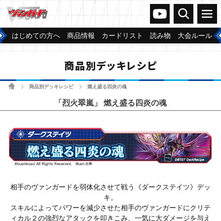
ヴァンガードch
検索
メニュー
はじめての方へ
商品情報
カードリスト
読み物
大会ルール
商品別デッキレシピ
ホーム
商品別デッキレシピ
燃え盛る四炎の魂
>
>
「烈火翠嵐」 燃え盛る四炎の魂
相手のヴァンガードを弱体化させて戦う《ダークステイツ》デッ
キ。
スキルによってパワーを減少させた相手のヴァンガードにクリテ
ィカル２の強烈なアタックを叩きこみ、一気に大ダメージを与え