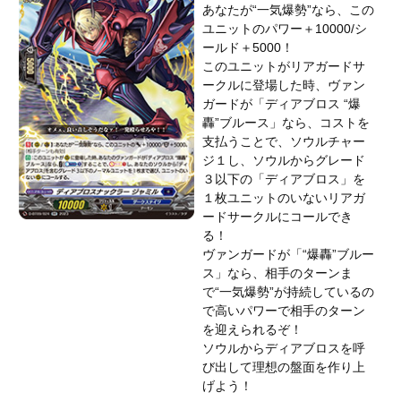
あなたが“一気爆勢”なら、この
ユニットのパワー＋10000/シ
ールド＋5000！
このユニットがリアガードサ
ークルに登場した時、ヴァン
ガードが「ディアブロス “爆
轟”ブルース」なら、コストを
支払うことで、ソウルチャー
ジ１し、ソウルからグレード
３以下の「ディアブロス」を
１枚ユニットのいないリアガ
ードサークルにコールでき
る！
ヴァンガードが「“爆轟”ブルー
ス」なら、相手のターンま
で“一気爆勢”が持続しているの
で高いパワーで相手のターン
を迎えられるぞ！
ソウルからディアブロスを呼
び出して理想の盤面を作り上
げよう！