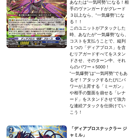
あなたは“一気呵勢”になる！相
手のヴァンガードがグレード
３以上なら、“一気爆勢”にな
る！！
このユニットがアタックした
時、あなたが“一気爆勢”なら、
コストを支払うことで、縦列
１つの「ディアブロス」を含
むリアガードすべてをスタン
ドさせ、そのターン中、それ
らのパワー＋5000！
“一気爆勢”は“一気呵勢”でもあ
るぞ！アタックするたびにパ
ワーが上昇する「ミーガン」
や相手の盤面を崩せる「レナ
ード」をスタンドさせて強力
な連続アタックを仕掛けてい
こう！
「ディアブロスナックラー ジ
ャミル」