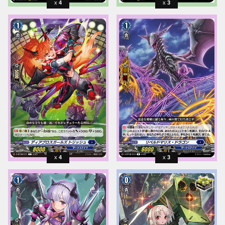
4
3
4
3