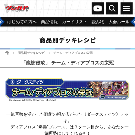
ヴァンガードch
検索
メニュー
はじめての方へ
商品情報
カードリスト
読み物
大会ルール
商品別デッキレシピ
ホーム
商品別デッキレシピ
チーム・ディアブロスの栄冠
>
>
「龍樹侵攻」 チーム・ディアブロスの栄冠
一気呵勢を活かした戦術の幅が広がった《ダークステイツ》デッ
キ。
「ディアブロス “爆轟”ブルース」は３ターン目から、あなたを一
気呵勢にしてくれるぞ！